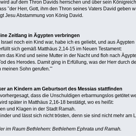
 Er wird auf dem Thron Davids herrschen und über sein Königreich [
ass "der Herr, Gott, ihm den Thron seines Vaters David geben wi
igt Jesu Abstammung von König David.
ine Zeitlang in Ägypten verbringen
s Israel noch ein Kind war, habe ich es geliebt, und aus Ägypte
rfüllt sich gemäß Matthäus 2,14-15 im Neuen Testament:
ahm das Kind und seine Mutter in der Nacht und floh nach Ägypt
 Tod des Herodes. Damit ging in Erfüllung, was der Herr durch d
h meinen Sohn gerufen.'"
er an Kindern am Geburtsort des Messias stattfinden
 vorhergesagt, dass die Unschuldigen erbarmungslos getötet w
rd später in Matthäus 2,16-18 bestätigt, wo es heißt:
nen und Klagen in der Stadt Ramah.
nder und lässt sich nicht trösten, denn sie sind nicht mehr am 
der im Raum Bethlehem: Bethlehem Ephrata und Ramah.