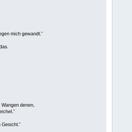
 gegen mich gewandt."
das.
ne Wangen denen,
eichel."
 Gesicht."