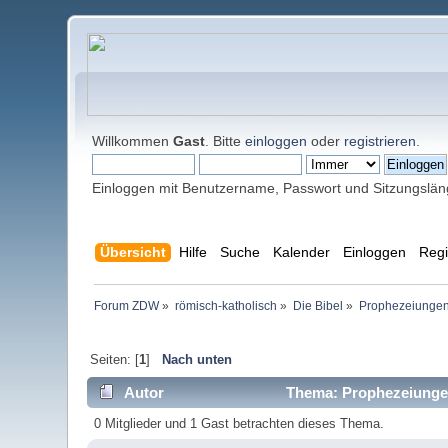
Willkommen
Gast
. Bitte
einloggen
oder
registrieren
.
Einloggen mit Benutzername, Passwort und Sitzungslä
Übersicht
Hilfe
Suche
Kalender
Einloggen
Regi
Forum ZDW
»
römisch-katholisch
»
Die Bibel
»
Prophezeiungen
Seiten: [
1
]
Nach unten
Autor
Thema: Prophezeiungen
0 Mitglieder und 1 Gast betrachten dieses Thema.