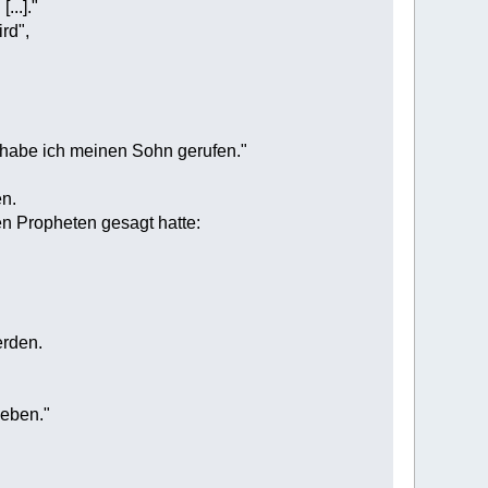
...]."
rd",
n habe ich meinen Sohn gerufen."
en.
en Propheten gesagt hatte:
erden.
Leben."