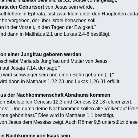
ament, insbesondere Micha 5,2, wurde vorhergesagt,
ata der Geburtsort
von Jesus sein würde.
Bethlehem in Ephrata, bist zwar klein unter den Hauptorten Juda
r hervorgehen, der über Israel herrschen soll.
 in der Vorzeit, in den Tagen der Ewigkeit."
ird dann in Matthäus 2,1 und Lukas 2,4-6 bestätigt.
von einer Jungfrau geboren werden
schreibt Maria als Jungfrau und Mutter von Jesus
 auf Jesaja 7,14, der sagt: "
rau wird schwanger sein und einen Sohn gebären [...]."
rd dann in Matthäus 1,22-23 und Lukas 1,26-31 erfüllt.
 aus der Nachkommenschaft Abrahams kommen
en Bibelstellen Genesis 12,3 und Genesis 22,18 referenziert.
ßt es: "Und durch deine Nachkommen sollen alle Völker auf Er
me gehört hast." Dies wird in Matthäus 1,1 bestätigt,
on Jesus dem Messias zeigt. Auch Römer 9,5 unterstützt diese
ein Nachkomme von Isaak sein