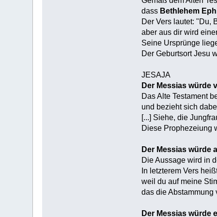
Gemäß dem Alten Test
dass
Bethlehem Ephr
Der Vers lautet: "Du, 
aber aus dir wird eine
Seine Ursprünge liegen
Der Geburtsort Jesu w
JESAJA
Der Messias würde 
Das Alte Testament be
und bezieht sich dabei
[...] Siehe, die Jungf
Diese Prophezeiung wi
Der Messias würde
Die Aussage wird in d
In letzterem Vers hei
weil du auf meine Stim
das die Abstammung v
Der Messias würde 