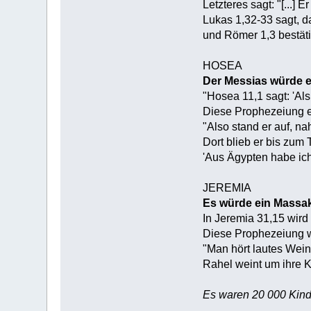
Letzteres sagt: "[...]
Lukas 1,32-33 sagt, d
und Römer 1,3 bestät
HOSEA
Der Messias würde e
"Hosea 11,1 sagt: 'Al
Diese Prophezeiung e
"Also stand er auf, n
Dort blieb er bis zum
'Aus Ägypten habe ic
JEREMIA
Es würde ein Massak
In Jeremia 31,15 wird
Diese Prophezeiung wi
"Man hört lautes Wei
Rahel weint um ihre Ki
Es waren 20 000 Kin