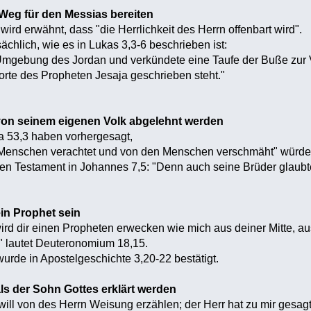
Weg für den Messias bereiten
ird erwähnt, dass "die Herrlichkeit des Herrn offenbart wird".
ächlich, wie es in Lukas 3,3-6 beschrieben ist:
 Umgebung des Jordan und verkündete eine Taufe der Buße zur
rte des Propheten Jesaja geschrieben steht."
von seinem eigenen Volk abgelehnt werden
a 53,3 haben vorhergesagt,
Menschen verachtet und von den Menschen verschmäht" würde (u
n Testament in Johannes 7,5: "Denn auch seine Brüder glaubte
in Prophet sein
 wird dir einen Propheten erwecken wie mich aus deiner Mitte, a
n," lautet Deuteronomium 18,15.
rde in Apostelgeschichte 3,20-22 bestätigt.
ls der Sohn Gottes erklärt werden
 will von des Herrn Weisung erzählen; der Herr hat zu mir gesagt