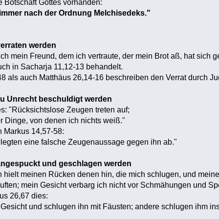
e Botschaft Gottes vorhanden:
ür immer nach der Ordnung Melchisedeks."
verraten werden
uch mein Freund, dem ich vertraute, der mein Brot aß, hat sich
ch in Sacharja 11,12-13 behandelt.
8 als auch Matthäus 26,14-16 beschreiben den Verrat durch Ju
u Unrecht beschuldigt werden
es: "Rücksichtslose Zeugen treten auf;
r Dinge, von denen ich nichts weiß."
n Markus 14,57-58:
d legten eine falsche Zeugenaussage gegen ihn ab."
angespuckt und geschlagen werden
Ich hielt meinen Rücken denen hin, die mich schlugen, und mei
auften; mein Gesicht verbarg ich nicht vor Schmähungen und Sp
us 26,67 dies:
 Gesicht und schlugen ihn mit Fäusten; andere schlugen ihm ins