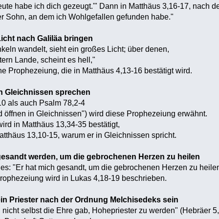
eute habe ich dich gezeugt.'" Dann in Matthäus 3,16-17, nach de
ter Sohn, an dem ich Wohlgefallen gefunden habe."
icht nach Galiläa bringen
keln wandelt, sieht ein großes Licht; über denen,
ern Lande, scheint es hell,"
ine Prophezeiung, die in Matthäus 4,13-16 bestätigt wird.
n Gleichnissen sprechen
10 als auch Psalm 78,2-4
d öffnen in Gleichnissen") wird diese Prophezeiung erwähnt.
rd in Matthäus 13,34-35 bestätigt,
atthäus 13,10-15, warum er in Gleichnissen spricht.
esandt werden, um die gebrochenen Herzen zu heilen
t es: "Er hat mich gesandt, um die gebrochenen Herzen zu heilen
Prophezeiung wird in Lukas 4,18-19 beschrieben.
in Priester nach der Ordnung Melchisedeks sein
 nicht selbst die Ehre gab, Hohepriester zu werden" (Hebräer 5,