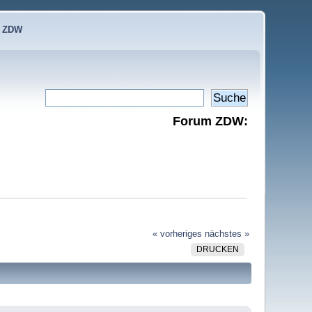
e ZDW
Forum ZDW:
« vorheriges
nächstes »
DRUCKEN