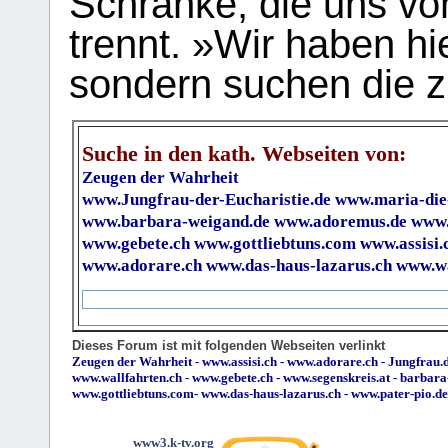
Schranke, die uns vo
trennt. »Wir haben hi
sondern suchen die z
Suche in den kath. Webseiten von:
Zeugen der Wahrheit
www.Jungfrau-der-Eucharistie.de
www.maria-die
www.barbara-weigand.de
www.adoremus.de
www.
www.gebete.ch
www.gottliebtuns.com
www.assisi.
www.adorare.ch
www.das-haus-lazarus.ch
www.wa
Dieses Forum ist mit folgenden Webseiten verlinkt
Zeugen der Wahrheit
-
www.assisi.ch
-
www.adorare.ch
-
Jungfrau.d
www.wallfahrten.ch
-
www.gebete.ch
-
www.segenskreis.at
-
barbara
www.gottliebtuns.com
-
www.das-haus-lazarus.ch
-
www.pater-pio.de
www3.k-tv.org