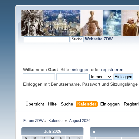
Webseite ZDW
Willkommen
Gast
. Bitte
einloggen
oder
registrieren
.
Einloggen mit Benutzername, Passwort und Sitzungslänge
Übersicht
Hilfe
Suche
Kalender
Einloggen
Registr
Forum ZDW
»
Kalender
»
August 2026
«
Juli 2026
S
M
D
M
D
F
S