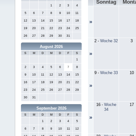
Sonntag
Mont
1
2
3
4
5
6
7
8
9
10
11
12
13
14
15
16
17
18
»
19
20
21
22
23
24
25
26
27
28
29
30
31
2
-
Woche 32
3
August 2026
»
S
M
D
M
D
F
S
1
2
3
4
5
6
7
8
9
-
Woche 33
10
9
10
11
12
13
14
15
16
17
18
19
20
21
22
»
23
24
25
26
27
28
29
30
31
16
-
Woche
17
September 2026
34
S
M
D
M
D
F
S
»
1
2
3
4
5
6
7
8
9
10
11
12