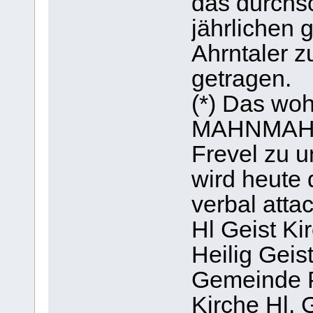
das durchs
jährlichen 
Ahrntaler z
getragen.
(*) Das woh
MAHNMAHL s
Frevel zu u
wird heute
verbal attac
Hl Geist Ki
Heilig Geis
Gemeinde P
Kirche Hl. 