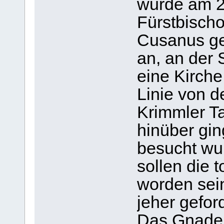
wurde am 2
Fürstbischo
Cusanus ge
an, an der 
eine Kirche
Linie von d
Krimmler T
hinüber gin
besucht wu
sollen die 
worden sein
jeher geford
Das Gnaden