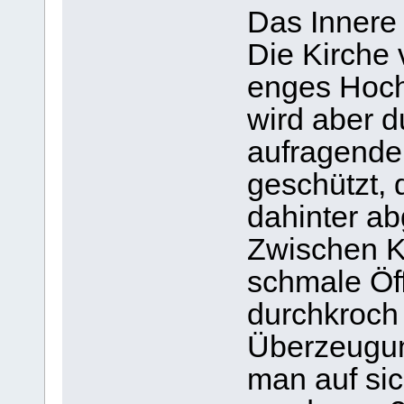
Das Innere 
Die Kirche v
enges Hochg
wird aber d
aufragende
geschützt, 
dahinter a
Zwischen Ki
schmale Öff
durchkroch
Überzeugung
man auf sic