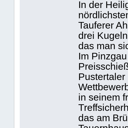
In der Heil
nördlichste
Tauferer Ah
drei Kugeln
das man si
Im Pinzgau 
Preisschie
Pustertaler
Wettbewerb 
in seinem f
Treffsicher
das am Brü