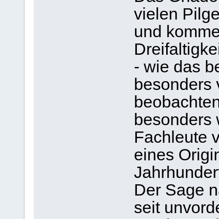
vielen Pilg
und kommen,
Dreifaltigke
- wie das b
besonders v
beobachten 
besonders w
Fachleute 
eines Origi
Jahrhundert
Der Sage n
seit unvord