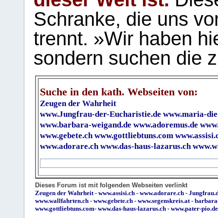
Schranke, die uns vo
trennt. »Wir haben hi
sondern suchen die z
Suche in den kath. Webseiten von:
Zeugen der Wahrheit
www.Jungfrau-der-Eucharistie.de
www.maria-die
www.barbara-weigand.de
www.adoremus.de
www.
www.gebete.ch
www.gottliebtuns.com
www.assisi.
www.adorare.ch
www.das-haus-lazarus.ch
www.wa
Dieses Forum ist mit folgenden Webseiten verlinkt
Zeugen der Wahrheit
-
www.assisi.ch
-
www.adorare.ch
-
Jungfrau.d
www.wallfahrten.ch
-
www.gebete.ch
-
www.segenskreis.at
-
barbara
www.gottliebtuns.com
-
www.das-haus-lazarus.ch
-
www.pater-pio.de