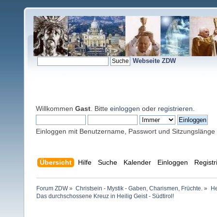
Webseite ZDW
Willkommen
Gast
. Bitte
einloggen
oder
registrieren
.
Einloggen mit Benutzername, Passwort und Sitzungslänge
Übersicht
Hilfe
Suche
Kalender
Einloggen
Registr
Forum ZDW
»
Christsein - Mystik - Gaben, Charismen, Früchte.
»
He
Das durchschossene Kreuz in Heilig Geist - Südtirol!