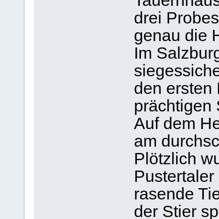
Tauernhaus 
drei Probe
genau die 
Im Salzbur
siegessiche
den ersten 
prächtigen S
Auf dem He
am durchsc
Plötzlich w
Pustertale
rasende Tie
der Stier s