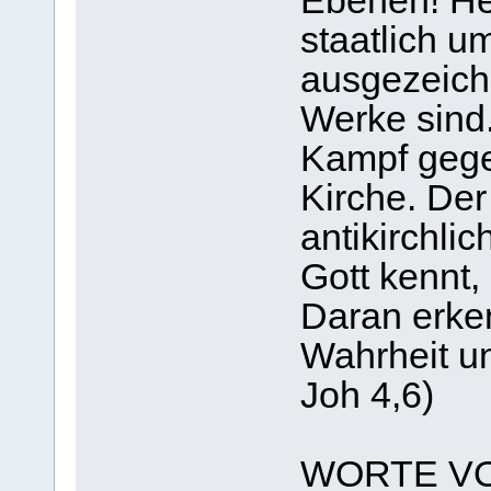
Ebenen! He
staatlich u
ausgezeichn
Werke sind.
Kampf gege
Kirche. Der
antikirchlic
Gott kennt,
Daran erke
Wahrheit un
Joh 4,6)
WORTE V