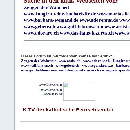
Suche in den kath. Webseiten von:
Zeugen der Wahrheit
www.Jungfrau-der-Eucharistie.de
www.maria-die
www.barbara-weigand.de
www.adoremus.de
www.
www.gebete.ch
www.gottliebtuns.com
www.assisi.
www.adorare.ch
www.das-haus-lazarus.ch
www.wa
Dieses Forum ist mit folgenden Webseiten verlinkt
Zeugen der Wahrheit
-
www.assisi.ch
-
www.adorare.ch
-
Jungfrau.d
www.wallfahrten.ch
-
www.gebete.ch
-
www.segenskreis.at
-
barbara
www.gottliebtuns.com
-
www.das-haus-lazarus.ch
-
www.pater-pio.de
www3.k-tv.org
www.k-tv.org
www.k-tv.at
K-TV der katholische Fernsehsender