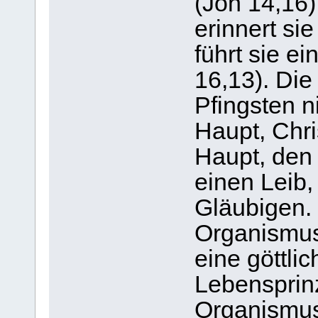
(Joh 14,16).
erinnert sie
führt sie ei
16,13). Die 
Pfingsten n
Haupt, Chri
Haupt, den 
einen Leib,
Gläubigen. 
Organismus
eine göttli
Lebensprinz
Organismus