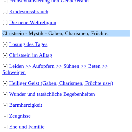
[-]
Frühsexualisierung und GenderWahn
[-]
Kindesmissbrauch
[-]
Die neue Weltreligion
Christsein - Mystik - Gaben, Charismen, Früchte.
[-]
Losung des Tages
[-]
Christsein im Alltag
[-]
Leiden >> Aufopfern >> Sühnen >> Beten >>
Schweigen
[-]
Heiliger Geist (Gaben, Charismen, Früchte usw)
[-]
Wunder und tatsächliche Begebenheiten
[-]
Barmherzigkeit
[-]
Zeugnisse
[-]
Ehe und Familie