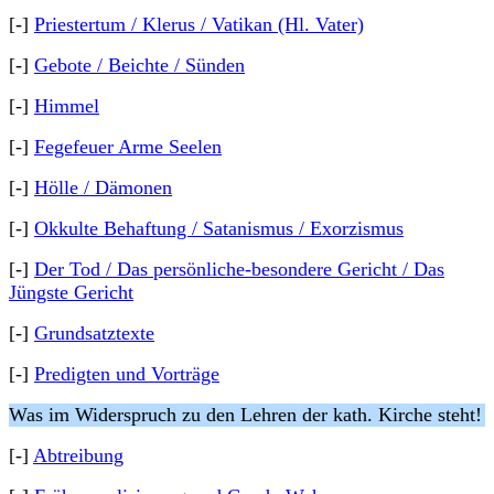
[-]
Priestertum / Klerus / Vatikan (Hl. Vater)
[-]
Gebote / Beichte / Sünden
[-]
Himmel
[-]
Fegefeuer Arme Seelen
[-]
Hölle / Dämonen
[-]
Okkulte Behaftung / Satanismus / Exorzismus
[-]
Der Tod / Das persönliche-besondere Gericht / Das
Jüngste Gericht
[-]
Grundsatztexte
[-]
Predigten und Vorträge
Was im Widerspruch zu den Lehren der kath. Kirche steht!
[-]
Abtreibung