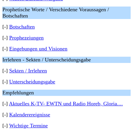
Prophetische Worte / Verschiedene Voraussagen /
Botschaften
[-]
Botschaften
[-]
Prophezeiungen
[-]
Eingebungen und Visionen
Irrlehren - Sekten / Unterscheidungsgabe
[-]
Sekten / Irrlehren
[-]
Unterscheidungsgabe
Empfehlungen
[-]
Aktuelles K-TV- EWTN und Radio Horeb, Gloria....
[-]
Kalenderereignisse
[-]
Wichtige Termine