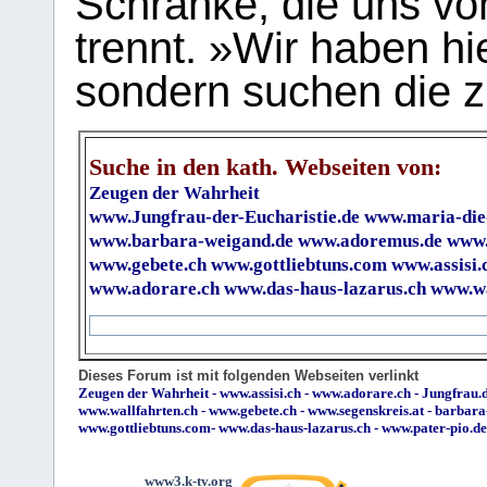
Schranke, die uns vo
trennt. »Wir haben hi
sondern suchen die z
Suche in den kath. Webseiten von:
Zeugen der Wahrheit
www.Jungfrau-der-Eucharistie.de
www.maria-die
www.barbara-weigand.de
www.adoremus.de
www.
www.gebete.ch
www.gottliebtuns.com
www.assisi.
www.adorare.ch
www.das-haus-lazarus.ch
www.wa
Dieses Forum ist mit folgenden Webseiten verlinkt
Zeugen der Wahrheit
-
www.assisi.ch
-
www.adorare.ch
-
Jungfrau.d
www.wallfahrten.ch
-
www.gebete.ch
-
www.segenskreis.at
-
barbara
www.gottliebtuns.com
-
www.das-haus-lazarus.ch
-
www.pater-pio.de
www3.k-tv.org