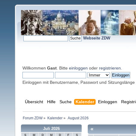
Webseite ZDW
Willkommen
Gast
. Bitte
einloggen
oder
registrieren
.
Einloggen mit Benutzername, Passwort und Sitzungslänge
Übersicht
Hilfe
Suche
Kalender
Einloggen
Registr
Forum ZDW
»
Kalender
»
August 2026
«
Juli 2026
S
M
D
M
D
F
S