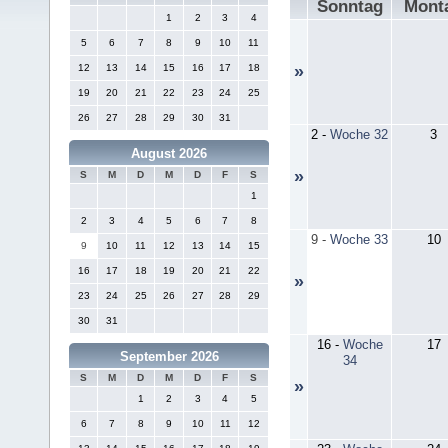
Sonntag
Mont
1
2
3
4
5
6
7
8
9
10
11
12
13
14
15
16
17
18
»
19
20
21
22
23
24
25
26
27
28
29
30
31
2
-
Woche 32
3
August 2026
»
S
M
D
M
D
F
S
1
2
3
4
5
6
7
8
9
-
Woche 33
10
9
10
11
12
13
14
15
16
17
18
19
20
21
22
»
23
24
25
26
27
28
29
30
31
16
-
Woche
17
September 2026
34
S
M
D
M
D
F
S
»
1
2
3
4
5
6
7
8
9
10
11
12