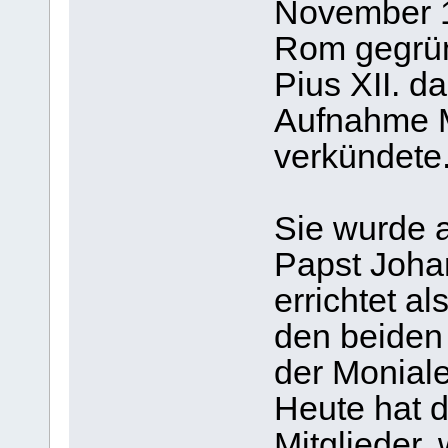
November 1
Rom gegrün
Pius XII. d
Aufnahme M
verkündete
Sie wurde 
Papst Johan
errichtet al
den beiden
der Monial
Heute hat d
Mitglieder, 