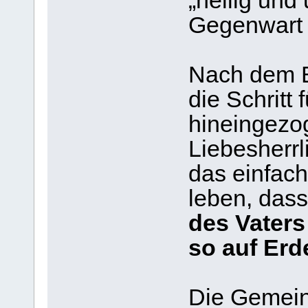
„heilig und 
Gegenwart 
Nach dem B
die Schritt 
hineingezo
Liebesherrl
das einfac
leben, dass
des Vaters
so auf Erd
Die Gemeins