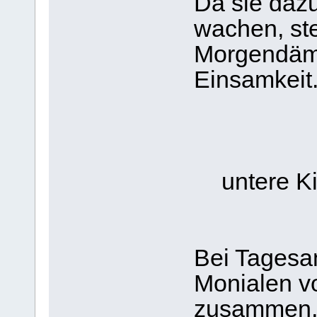
Da sie dazu
wachen, ste
Morgendämm
Einsamkeit
untere K
Bei Tagesa
Monialen v
zusammen, u