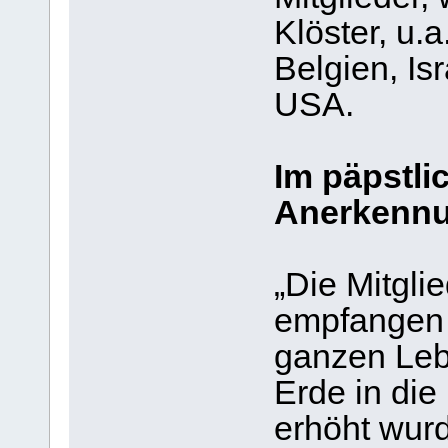
Klöster, u.
Belgien, Is
USA.
Im päpstli
Anerkennu
„Die Mitgli
empfangen 
ganzen Leb
Erde in die
erhöht wurd