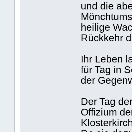
und die abe
Mönchtums 
heilige Wac
Rückkehr d
Ihr Leben l
für Tag in 
der Gegenw
Der Tag de
Offizium de
Klosterkirch