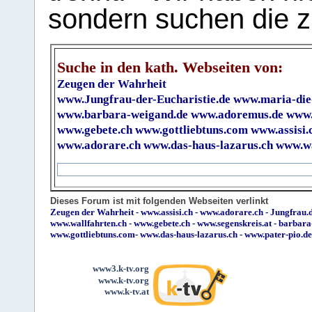
sondern suchen die z
Suche in den kath. Webseiten von:
Zeugen der Wahrheit
www.Jungfrau-der-Eucharistie.de
www.maria-die
www.barbara-weigand.de
www.adoremus.de
www.
www.gebete.ch
www.gottliebtuns.com
www.assisi.
www.adorare.ch
www.das-haus-lazarus.ch
www.wa
Dieses Forum ist mit folgenden Webseiten verlinkt
Zeugen der Wahrheit
-
www.assisi.ch
-
www.adorare.ch
-
Jungfrau.d
www.wallfahrten.ch
-
www.gebete.ch
-
www.segenskreis.at
-
barbara
www.gottliebtuns.com
-
www.das-haus-lazarus.ch
-
www.pater-pio.de
www3.k-tv.org
www.k-tv.org
www.k-tv.at