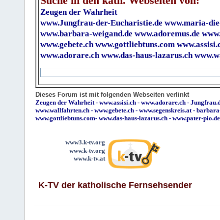
Suche in den kath. Webseiten von:
Zeugen der Wahrheit
www.Jungfrau-der-Eucharistie.de
www.maria-die
www.barbara-weigand.de
www.adoremus.de
www.
www.gebete.ch
www.gottliebtuns.com
www.assisi.
www.adorare.ch
www.das-haus-lazarus.ch
www.wa
Dieses Forum ist mit folgenden Webseiten verlinkt
Zeugen der Wahrheit
-
www.assisi.ch
-
www.adorare.ch
-
Jungfrau.d
www.wallfahrten.ch
-
www.gebete.ch
-
www.segenskreis.at
-
barbara
www.gottliebtuns.com
-
www.das-haus-lazarus.ch
-
www.pater-pio.de
www3.k-tv.org
www.k-tv.org
www.k-tv.at
K-TV der katholische Fernsehsender