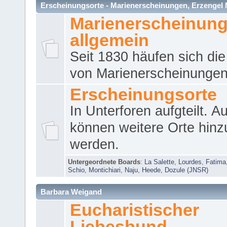
Erscheinungsorte - Marienerscheinungen, Erzengel Micha
Marienerscheinun
allgemein
Seit 1830 häufen sich die
von Marienerscheinungen 
Erscheinungsorte
In Unterforen aufgteilt. 
können weitere Orte hinz
werden.
Untergeordnete Boards
:
La Salette
,
Lourdes
,
Fatima
Schio
,
Montichiari
,
Naju
,
Heede
,
Dozule (JNSR)
Barbara Weigand
Eucharistischer
Liebesbund