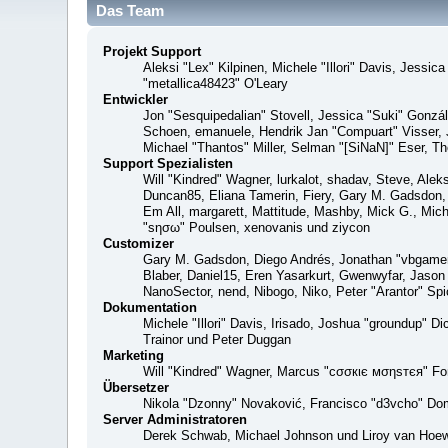
Das Team
Projekt Support
Aleksi "Lex" Kilpinen, Michele "Illori" Davis, Jes
"metallica48423" O'Leary
Entwickler
Jon "Sesquipedalian" Stovell, Jessica "Suki" Gonzá
Schoen, emanuele, Hendrik Jan "Compuart" Visser,
Michael "Thantos" Miller, Selman "[SiNaN]" Eser, Th
Support Spezialisten
Will "Kindred" Wagner, lurkalot, shadav, Steve, Alek
Duncan85, Eliana Tamerin, Fiery, Gary M. Gadsdon, 
Em All, margarett, Mattitude, Mashby, Mick G., Mich
"sησω" Poulsen, xenovanis und ziycon
Customizer
Gary M. Gadsdon, Diego Andrés, Jonathan "vbgamer
Blaber, Daniel15, Eren Yasarkurt, Gwenwyfar, Jaso
NanoSector, nend, Nibogo, Niko, Peter "Arantor" S
Dokumentation
Michele "Illori" Davis, Irisado, Joshua "groundup" 
Trainor und Peter Duggan
Marketing
Will "Kindred" Wagner, Marcus "cσσкιє мσηѕтєя" For
Übersetzer
Nikola "Dzonny" Novaković, Francisco "d3vcho" Do
Server Administratoren
Derek Schwab, Michael Johnson und Liroy van Hoew