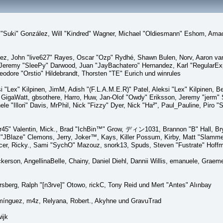
sica "Suki" González, Will "Kindred" Wagner, Michael "Oldiesmann" Eshom, A
lez, John "live627" Rayes, Oscar "Ozp" Rydhé, Shawn Bulen, Norv, Aaron van 
 Jeremy "SleePy" Darwood, Juan "JayBachatero" Hernandez, Karl "RegularE
eodore "Orstio" Hildebrandt, Thorsten "TE" Eurich und winrules
si "Lex" Kilpinen, JimM, Adish "(F.L.A.M.E.R)" Patel, Aleksi "Lex" Kilpinen, 
GigaWatt, gbsothere, Harro, Huw, Jan-Olof "Owdy" Eriksson, Jeremy "jerm" St
ele "Illori" Davis, MrPhil, Nick "Fizzy" Dyer, Nick "Ha²", Paul_Pauline, Pir
45" Valentin, Mick., Brad "IchBin™" Grow, ディン1031, Brannon "B" Hall, Bry
n "JBlaze" Clemons, Jerry, Joker™, Kays, Killer Possum, Kirby, Matt "Slamm
picer, Ricky., Sami "SychO" Mazouz, snork13, Spuds, Steven "Fustrate" Hoff
Dickerson, AngellinaBelle, Chainy, Daniel Diehl, Dannii Willis, emanuele, Gr
sberg, Ralph "[n3rve]" Otowo, rickC, Tony Reid und Mert "Antes" Alınbay
mínguez, m4z, Relyana, Robert., Akyhne und GravuTrad
ijk