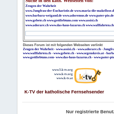
Suche in den kath. Webseiten von:
Zeugen der Wahrheit
www.Jungfrau-der-Eucharistie.de
www.maria-die-makellose.d
www.barbara-weigand.de
www.adoremus.de
www.pater-pio.de
www.gebete.ch
www.gottliebtuns.com
www.assisi.ch
www.adorare.ch
www.das-haus-lazarus.ch
www.wallfahrten.ch
Dieses Forum ist mit folgenden Webseiten verlinkt
Zeugen der Wahrheit
-
www.assisi.ch
-
www.adorare.ch
-
Jungfra
www.wallfahrten.ch
-
www.gebete.ch
-
www.segenskreis.at
-
barb
www.gottliebtuns.com
-
www.das-haus-lazarus.ch
-
www.pater-pi
www3.k-tv.org
www.k-tv.org
www.k-tv.at
K-TV der katholische Fernsehsender
Nur registrierte Ben