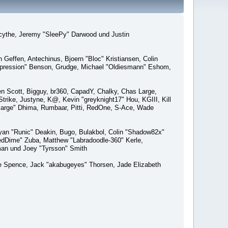
macythe, Jeremy "SleePy" Darwood und Justin
Geffen, Antechinus, Bjoern "Bloc" Kristiansen, Colin
xpression" Benson, Grudge, Michael "Oldiesmann" Eshom,
Ben Scott, Bigguy, br360, CapadY, Chalky, Chas Large,
rike, Justyne, K@, Kevin "greyknight17" Hou, KGIII, Kill
o "Sarge" Dhima, Rumbaar, Pitti, RedOne, S-Ace, Wade
an "Runic" Deakin, Bugo, Bulakbol, Colin "Shadow82x"
edDime" Zuba, Matthew "Labradoodle-360" Kerle,
man und Joey "Tyrsson" Smith
aeme Spence, Jack "akabugeyes" Thorsen, Jade Elizabeth