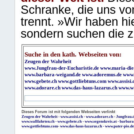
Schranke, die uns vo
trennt. »Wir haben hi
sondern suchen die z
Suche in den kath. Webseiten von:
Zeugen der Wahrheit
www.Jungfrau-der-Eucharistie.de
www.maria-die
www.barbara-weigand.de
www.adoremus.de
www.
www.gebete.ch
www.gottliebtuns.com
www.assisi.
www.adorare.ch
www.das-haus-lazarus.ch
www.wa
Dieses Forum ist mit folgenden Webseiten verlinkt
Zeugen der Wahrheit
-
www.assisi.ch
-
www.adorare.ch
-
Jungfrau.d
www.wallfahrten.ch
-
www.gebete.ch
-
www.segenskreis.at
-
barbara
www.gottliebtuns.com
-
www.das-haus-lazarus.ch
-
www.pater-pio.de