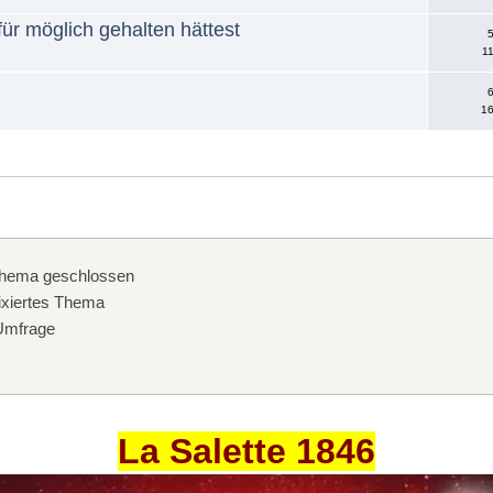
für möglich gehalten hättest
5
11
6
16
hema geschlossen
xiertes Thema
mfrage
La Salette 1846