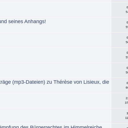
0
5
 und seines Anhangs!
0
5
0
5
0
5
0
5
träge (mp3-Dateien) zu Thérèse von Lisieux, die
0
6
2
37
3
11
rkämpfung des Bürgerrechtes im Himmelreiche