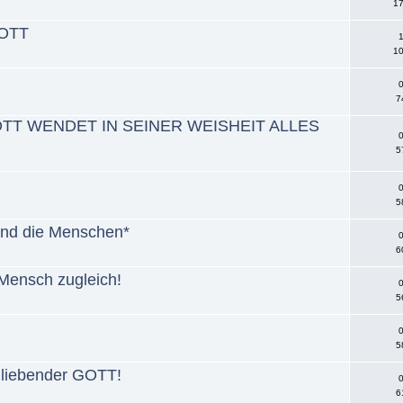
17
GOTT
1
10
0
7
TT WENDET IN SEINER WEISHEIT ALLES
0
5
0
5
 und die Menschen*
0
6
ensch zugleich!
0
5
0
5
h liebender GOTT!
0
6