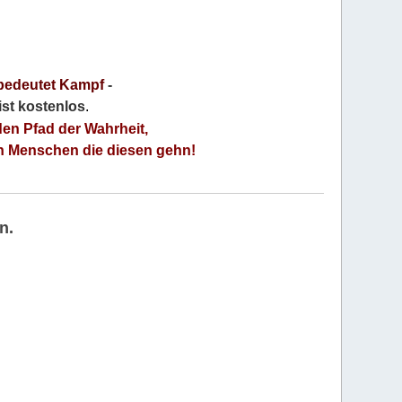
bedeutet Kampf
-
 ist kostenlos
.
den Pfad der Wahrheit,
an Menschen die diesen gehn!
n.