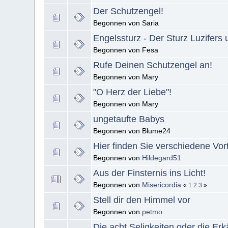
Der Schutzengel!
Begonnen von Saria
Engelssturz - Der Sturz Luzifers
Begonnen von Fesa
Rufe Deinen Schutzengel an!
Begonnen von Mary
"O Herz der Liebe"!
Begonnen von Mary
ungetaufte Babys
Begonnen von Blume24
Hier finden Sie verschiedene Vor
Begonnen von
Hildegard51
Aus der Finsternis ins Licht!
Begonnen von
Misericordia
«
1
2
3
»
Stell dir den Himmel vor
Begonnen von
petmo
Die acht Seligkeiten oder die E