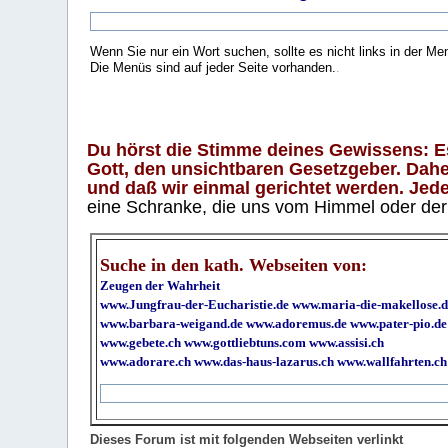
Wenn Sie nur ein Wort suchen, sollte es nicht links in der Me
Die Menüs sind auf jeder Seite vorhanden.
.
Du hörst die Stimme deines Gewissens: Es 
Gott, den unsichtbaren Gesetzgeber. Daher
und daß wir einmal gerichtet werden. Jeder
eine Schranke, die uns vom Himmel oder der H
Suche in den kath. Webseiten von:
Zeugen der Wahrheit
www.Jungfrau-der-Eucharistie.de
www.maria-die-makellose.d
www.barbara-weigand.de
www.adoremus.de
www.pater-pio.de
www.gebete.ch
www.gottliebtuns.com
www.assisi.ch
www.adorare.ch
www.das-haus-lazarus.ch
www.wallfahrten.ch
Dieses Forum ist mit folgenden Webseiten verlinkt