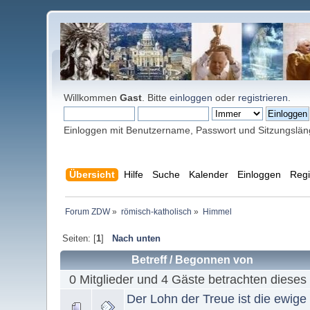
Willkommen
Gast
. Bitte
einloggen
oder
registrieren
.
Einloggen mit Benutzername, Passwort und Sitzungslä
Übersicht
Hilfe
Suche
Kalender
Einloggen
Regi
Forum ZDW
»
römisch-katholisch
»
Himmel
Seiten: [
1
]
Nach unten
Betreff
/
Begonnen von
0 Mitglieder und 4 Gäste betrachten dieses
Der Lohn der Treue ist die ewige 