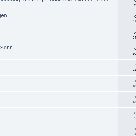
0
7
gen
0
11
5
64
e Sohn
0
10
2
11
1
18
1
13
0
8
1
8