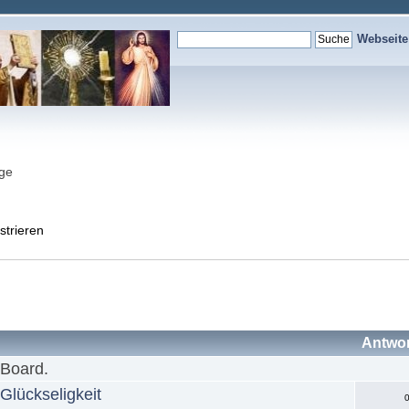
Webseit
nge
strieren
Antwo
 Board.
Glückseligkeit
0