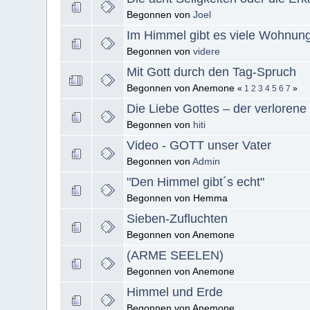
Begonnen von
Joel
Im Himmel gibt es viele Wohnun
Begonnen von
videre
Mit Gott durch den Tag-Spruch
Begonnen von Anemone
«
1
2
3
4
5
6
7
»
Die Liebe Gottes – der verloren
Begonnen von
hiti
Video - GOTT unser Vater
Begonnen von
Admin
"Den Himmel gibt´s echt"
Begonnen von Hemma
Sieben-Zufluchten
Begonnen von Anemone
(ARME SEELEN)
Begonnen von Anemone
Himmel und Erde
Begonnen von Anemone