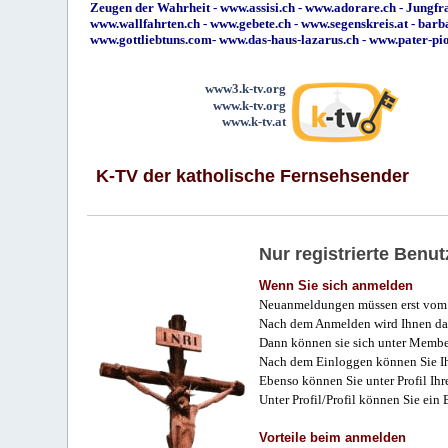
Zeugen der Wahrheit
-
www.assisi.ch
-
www.adorare.ch
-
Jungfra
www.wallfahrten.ch
-
www.gebete.ch
-
www.segenskreis.at
-
barb
www.gottliebtuns.com
-
www.das-haus-lazarus.ch
-
www.pater-pi
www3.k-tv.org
www.k-tv.org
www.k-tv.at
K-TV der katholische Fernsehsender
Nur registrierte Ben
Wenn Sie sich anmelden
Neuanmeldungen müssen erst vom 
Nach dem Anmelden wird Ihnen das
Dann können sie sich unter Membe
Nach dem Einloggen können Sie Ihr
Ebenso können Sie unter Profil Ihr
Unter Profil/Profil können Sie ein
Vorteile beim anmelden