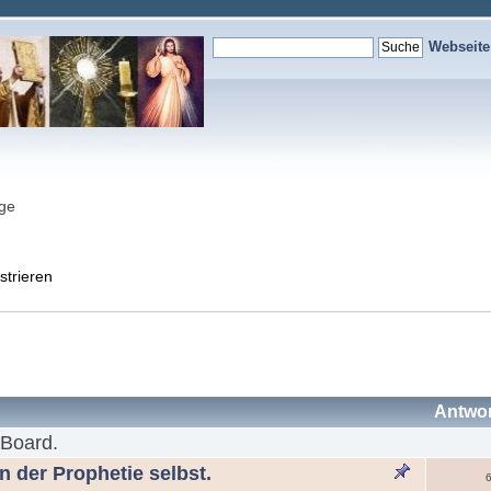
Webseit
nge
strieren
Antwo
 Board.
in der Prophetie selbst.
6