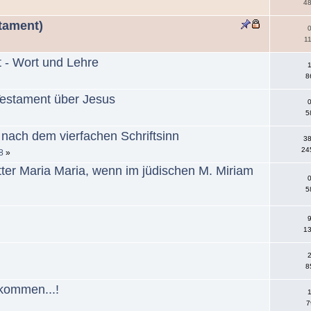
48
stament)
0
11
t - Wort und Lehre
1
8
estament über Jesus
0
5
nach dem vierfachen Schriftsinn
38
24
8
»
er Maria Maria, wenn im jüdischen M. Miriam
0
5
9
13
2
8
 kommen...!
1
7