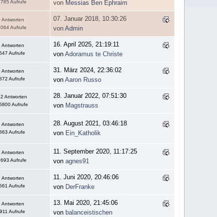
785 Aufrufe
von
Messias Ben Ephraim
07. Januar 2018, 10:30:26
 Antworten
064 Aufrufe
von
Admin
16. April 2025, 21:19:11
 Antworten
647 Aufrufe
von
Adoramus te Christe
31. März 2024, 22:36:02
 Antworten
872 Aufrufe
von
Aaron Russo
28. Januar 2022, 07:51:30
2 Antworten
5800 Aufrufe
von
Magstrauss
28. August 2021, 03:46:18
 Antworten
863 Aufrufe
von
Ein_Katholik
11. September 2020, 11:17:25
 Antworten
693 Aufrufe
von
agnes91
11. Juni 2020, 20:46:06
 Antworten
561 Aufrufe
von
DerFranke
13. Mai 2020, 21:45:06
 Antworten
911 Aufrufe
von
balanceistischen