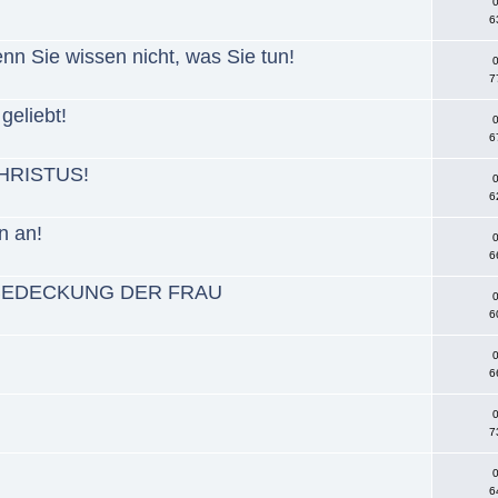
0
6
denn Sie wissen nicht, was Sie tun!
0
7
geliebt!
0
6
 CHRISTUS!
0
6
n an!
0
6
PFBEDECKUNG DER FRAU
0
6
0
6
0
7
0
6