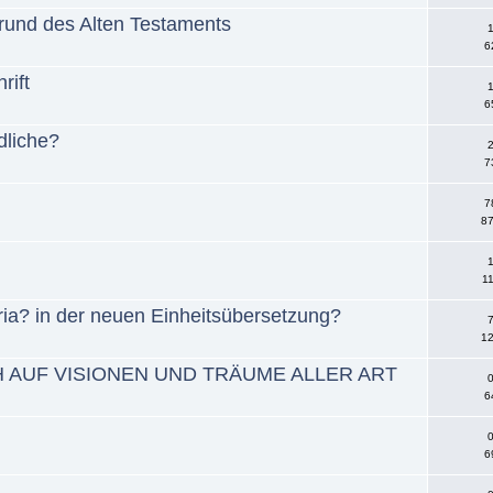
rund des Alten Testaments
1
6
rift
1
6
dliche?
2
7
7
87
1
11
ia? in der neuen Einheitsübersetzung?
7
12
H AUF VISIONEN UND TRÄUME ALLER ART
0
6
0
6