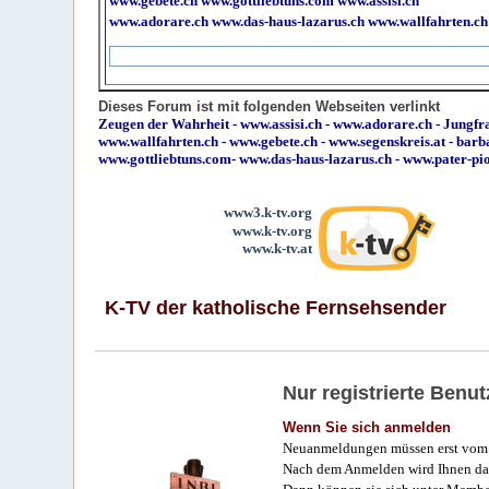
www.gebete.ch
www.gottliebtuns.com
www.assisi.ch
www.adorare.ch
www.das-haus-lazarus.ch
www.wallfahrten.ch
Dieses Forum ist mit folgenden Webseiten verlinkt
Zeugen der Wahrheit
-
www.assisi.ch
-
www.adorare.ch
-
Jungfra
www.wallfahrten.ch
-
www.gebete.ch
-
www.segenskreis.at
-
barb
www.gottliebtuns.com
-
www.das-haus-lazarus.ch
-
www.pater-pi
www3.k-tv.org
www.k-tv.org
www.k-tv.at
K-TV der katholische Fernsehsender
Nur registrierte Ben
Wenn Sie sich anmelden
Neuanmeldungen müssen erst vom 
Nach dem Anmelden wird Ihnen das