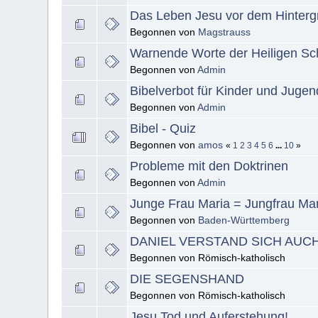
Das Leben Jesu vor dem Hinterg
Begonnen von
Magstrauss
Warnende Worte der Heiligen Sch
Begonnen von
Admin
Bibelverbot für Kinder und Jugen
Begonnen von
Admin
Bibel - Quiz
Begonnen von
amos
«
1
2
3
4
5
6
...
10
»
Probleme mit den Doktrinen
Begonnen von
Admin
Junge Frau Maria = Jungfrau Mar
Begonnen von
Baden-Württemberg
DANIEL VERSTAND SICH AUC
Begonnen von Römisch-katholisch
DIE SEGENSHAND
Begonnen von Römisch-katholisch
Jesu Tod und Auferstehung!