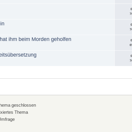
0
7
in
0
7
 hat ihm beim Morden geholfen
0
6
heitsübersetzung
0
7
hema geschlossen
xiertes Thema
mfrage