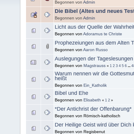
Begonnen von
Admin
Die Bibel (Altes und neues Te
Begonnen von
Admin
Licht aus der Quelle der Wahrhei
Begonnen von
Adoramus te Christe
Prophezeiungen aus dem Alten T
Begonnen von
Aaron Russo
Auslegungen der Tageslesungen 
Begonnen von
Magstrauss
«
1
2
3
4
5
6
...
4
Warum nennen wir die Gottesmutt
heißt
Begonnen von
Ein_Katholik
Bibel und Ehe
Begonnen von
Elisabeth
«
1
2
»
*Der Antichrist der Offenbarung*
Begonnen von Römisch-katholisch
Der Heilige Geist wird über Dich
Begonnen von Regisbenut