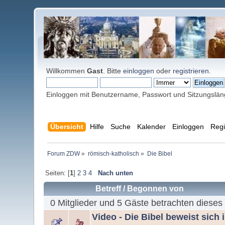
Willkommen
Gast
. Bitte
einloggen
oder
registrieren
.
Einloggen mit Benutzername, Passwort und Sitzungslä
Übersicht
Hilfe
Suche
Kalender
Einloggen
Regi
Forum ZDW
»
römisch-katholisch
»
Die Bibel
Seiten: [
1
]
2
3
4
Nach unten
Betreff
/
Begonnen von
0 Mitglieder und 5 Gäste betrachten dieses
Video - Die Bibel beweist sich 