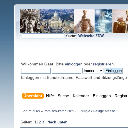
Webseite ZDW
Willkommen
Gast
. Bitte
einloggen
oder
registrieren
.
Einloggen mit Benutzername, Passwort und Sitzungslänge
Übersicht
Hilfe
Suche
Kalender
Einloggen
Registr
Forum ZDW
»
römisch-katholisch
»
Liturgie / Heilige Messe
Seiten: [
1
]
2
3
Nach unten