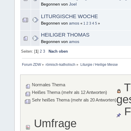
Begonnen von
Joel
LITURGISCHE WOCHE
Begonnen von
amos
«
1
2
3
4
5
»
HEILIGER THOMAS
Begonnen von
amos
Seiten: [
1
]
2
3
Nach oben
Forum ZDW
»
römisch-katholisch
»
Liturgie / Heilige Messe
T
Normales Thema
Heißes Thema (mehr als 12 Antworten)
ge
Sehr heißes Thema (mehr als 20 Antworten)
F
Umfrage