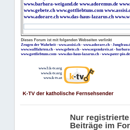
www.barbara-weigand.de
www.adoremus.de
www.
www.gebete.ch
www.gottliebtuns.com
www.assisi.
www.adorare.ch
www.das-haus-lazarus.ch
www.wa
Dieses Forum ist mit folgenden Webseiten verlinkt
Zeugen der Wahrheit
-
www.assisi.ch
-
www.adorare.ch
-
Jungfrau.d
www.wallfahrten.ch
-
www.gebete.ch
-
www.segenskreis.at
-
barbara
www.gottliebtuns.com
-
www.das-haus-lazarus.ch
-
www.pater-pio.de
www3.k-tv.org
www.k-tv.org
www.k-tv.at
K-TV der katholische Fernsehsender
Nur registrier
Beiträge im Fo