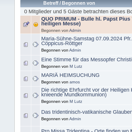
Betreff
/
Begonnen von
0 Mitglieder und 5 Gäste betrachten dieses B
QUO PRIMUM - Bulle hl. Papst Pius V
heiligen Messe)
Begonnen von
Admin
Maria-Sühne-Samstag 07.09.2024 Pfr.
Cöppicus-Röttger
Begonnen von
Admin
Eine Stimme für das Messopfer Christi
Begonnen von
M Lutz
MARIÄ HEIMSUCHUNG
Begonnen von
amos
Die richtige Ehrfurcht vor der Heilige
knieende Mundkommunion)
Begonnen von
M Lutz
Das tridentinisch-vatikanische Glaube
Begonnen von
Admin
Pro Missa Tridentina - Orte finden wo