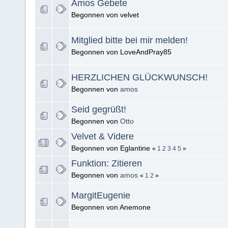
Amos Gebete
Begonnen von velvet
Mitglied bitte bei mir melden!
Begonnen von LoveAndPray85
HERZLICHEN GLÜCKWUNSCH!
Begonnen von
amos
Seid gegrüßt!
Begonnen von
Otto
Velvet & Videre
Begonnen von Eglantine
«
1
2
3
4
5
»
Funktion: Zitieren
Begonnen von
amos
«
1
2
»
MargitEugenie
Begonnen von Anemone