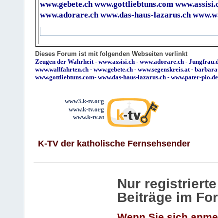
www.gebete.ch
www.gottliebtuns.com
www.assisi.
www.adorare.ch
www.das-haus-lazarus.ch
www.wa
Dieses Forum ist mit folgenden Webseiten verlinkt
Zeugen der Wahrheit
-
www.assisi.ch
-
www.adorare.ch
-
Jungfrau.d
www.wallfahrten.ch
-
www.gebete.ch
-
www.segenskreis.at
-
barbara
www.gottliebtuns.com
-
www.das-haus-lazarus.ch
-
www.pater-pio.de
www3.k-tv.org
www.k-tv.org
www.k-tv.at
K-TV der katholische Fernsehsender
Nur registrier
Beiträge im Fo
Wenn Sie sich anme