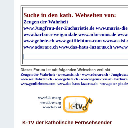
Suche in den kath. Webseiten von:
Zeugen der Wahrheit
www.Jungfrau-der-Eucharistie.de
www.maria-die
www.barbara-weigand.de
www.adoremus.de
www.
www.gebete.ch
www.gottliebtuns.com
www.assisi.
www.adorare.ch
www.das-haus-lazarus.ch
www.wa
Dieses Forum ist mit folgenden Webseiten verlinkt
Zeugen der Wahrheit
-
www.assisi.ch
-
www.adorare.ch
-
Jungfrau.d
www.wallfahrten.ch
-
www.gebete.ch
-
www.segenskreis.at
-
barbara
www.gottliebtuns.com
-
www.das-haus-lazarus.ch
-
www.pater-pio.de
www3.k-tv.org
www.k-tv.org
www.k-tv.at
K-TV der katholische Fernsehsender