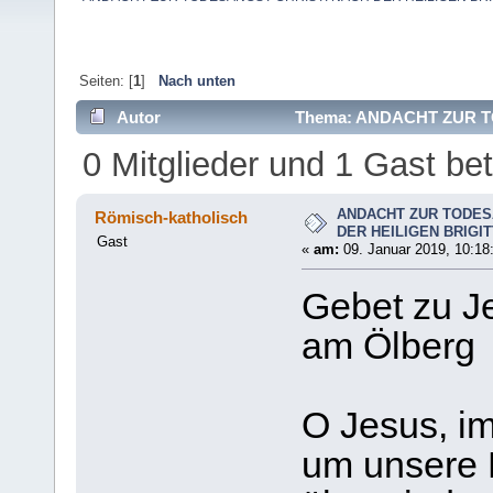
Seiten: [
1
]
Nach unten
Autor
Thema: ANDACHT ZUR T
SCHWEDEN (Gelesen 14810 mal)
0 Mitglieder und 1 Gast b
ANDACHT ZUR TODES
Römisch-katholisch
DER HEILIGEN BRIG
Gast
«
am:
09. Januar 2019, 10:18
Gebet zu J
am Ölberg
O Jesus, i
um unsere H