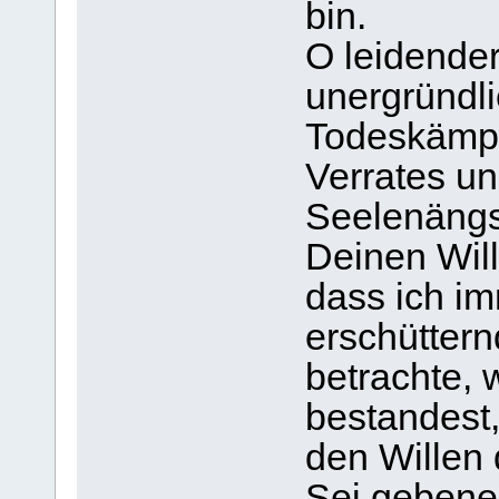
bin.
O leidender
unergründl
Todeskämpfe
Verrates un
Seelenängst
Deinen Will
dass ich i
erschütter
betrachte, 
bestandest
den Willen 
Sei gebened