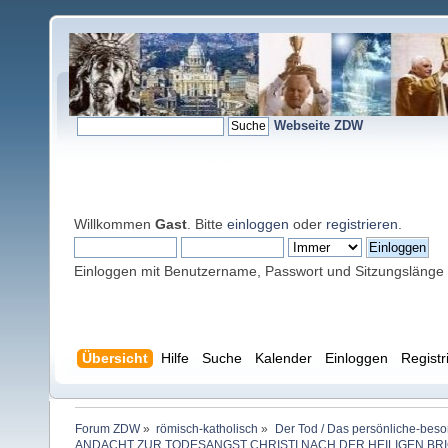
Webseite ZDW
Willkommen
Gast
. Bitte
einloggen
oder
registrieren
.
Einloggen mit Benutzername, Passwort und Sitzungslänge
Übersicht
Hilfe
Suche
Kalender
Einloggen
Registr
Forum ZDW
»
römisch-katholisch
»
Der Tod / Das persönliche-beso
ANDACHT ZUR TODESANGST CHRISTI NACH DER HEILIGEN BR