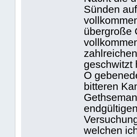
Sünden au
vollkommen
übergroße 
vollkommen
zahlreichen
geschwitzt 
O gebenede
bitteren K
Gethsemane
endgültigen
Versuchung
welchen ic