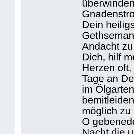
überwinden
Gnadenstro
Dein heilig
Gethsemane
Andacht zu 
Dich, hilf 
Herzen oft
Tage an Dei
im Ölgarte
bemitleiden
möglich zu 
O gebenedei
Nacht die 