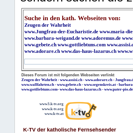
Suche in den kath. Webseiten von:
Zeugen der Wahrheit
www.Jungfrau-der-Eucharistie.de
www.maria-die
www.barbara-weigand.de
www.adoremus.de
www.
www.gebete.ch
www.gottliebtuns.com
www.assisi.
www.adorare.ch
www.das-haus-lazarus.ch
www.wa
Dieses Forum ist mit folgenden Webseiten verlinkt
Zeugen der Wahrheit
-
www.assisi.ch
-
www.adorare.ch
-
Jungfrau.d
www.wallfahrten.ch
-
www.gebete.ch
-
www.segenskreis.at
-
barbara
www.gottliebtuns.com
-
www.das-haus-lazarus.ch
-
www.pater-pio.de
www3.k-tv.org
www.k-tv.org
www.k-tv.at
K-TV der katholische Fernsehsender