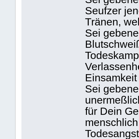
Seufzer jen
Tränen, we
Sei gebened
Blutschwei
Todeskampf
Verlassenhe
Einsamkeit 
Sei gebened
unermeßliche
für Dein Ge
menschlich 
Todesangst 