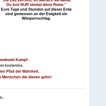
"Die Zeit verrinnt, oh Mensch sei weise.
Du tust NUR einmal diese Reise."
Eure Tage und Stunden auf dieser Erde
sind gemessen an der Ewigkeit ein
Wimpernschlag.
bedeutet Kampf
-
 ist kostenlos
.
den Pfad der Wahrheit,
an Menschen die diesen gehn!
n.