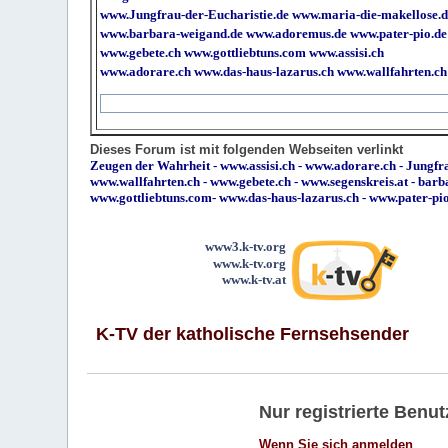
www.Jungfrau-der-Eucharistie.de
www.maria-die-makellose.d
www.barbara-weigand.de
www.adoremus.de
www.pater-pio.de
www.gebete.ch
www.gottliebtuns.com
www.assisi.ch
www.adorare.ch
www.das-haus-lazarus.ch
www.wallfahrten.ch
Dieses Forum ist mit folgenden Webseiten verlinkt
Zeugen der Wahrheit
-
www.assisi.ch
-
www.adorare.ch
-
Jungfra
www.wallfahrten.ch
-
www.gebete.ch
-
www.segenskreis.at
-
barb
www.gottliebtuns.com
-
www.das-haus-lazarus.ch
-
www.pater-pi
www3.k-tv.org
www.k-tv.org
www.k-tv.at
K-TV der katholische Fernsehsender
Nur registrierte Ben
Wenn Sie sich anmelden