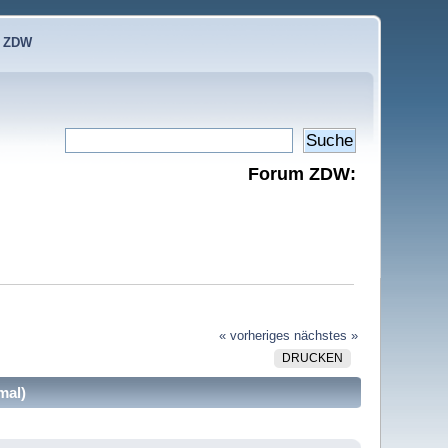
e ZDW
Forum ZDW:
« vorheriges
nächstes »
DRUCKEN
mal)