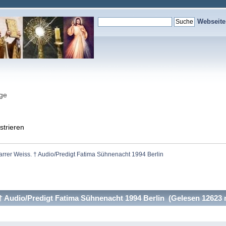
Webseit
nge
strieren
arrer Weiss. † Audio/Predigt Fatima Sühnenacht 1994 Berlin
† Audio/Predigt Fatima Sühnenacht 1994 Berlin (Gelesen 12623 