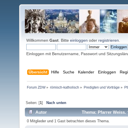
Willkommen
Gast
. Bitte
einloggen
oder
registrieren
.
Einloggen mit Benutzername, Passwort und Sitzungslä
Übersicht
Hilfe
Suche
Kalender
Einloggen
Regi
Forum ZDW
»
römisch-katholisch
»
Predigten und Vorträge
»
Pf
Seiten: [
1
]
Nach unten
Autor
Thema: Pfarrer Weiss. 
0 Mitglieder und 1 Gast betrachten dieses Thema.