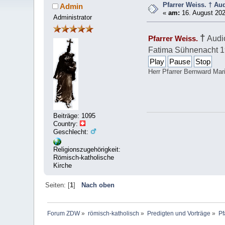
Pfarrer Weiss. † Au
Admin
«
am:
16. August 202
Administrator
†
Audio
Pfarrer Weiss.
Fatima Sühnenacht 1
Play
Pause
Stop
Herr Pfarrer Bernward Mar
Beiträge: 1095
Country:
Geschlecht:
Religionszugehörigkeit:
Römisch-katholische
Kirche
Seiten: [
1
]
Nach oben
Forum ZDW
»
römisch-katholisch
»
Predigten und Vorträge
»
Pf