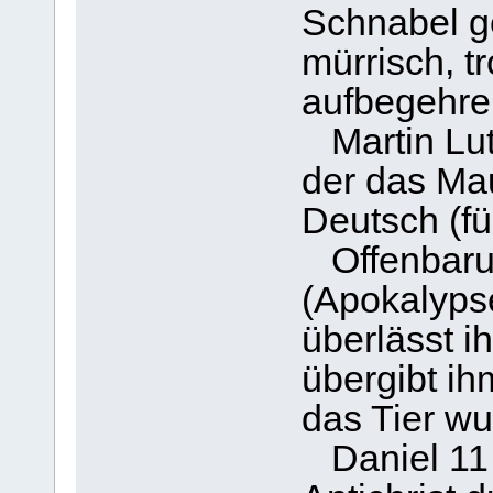
Schnabel g
mürrisch, t
aufbegehre
Martin Luth
der das Mau
Deutsch (fü
Offenbaru
(Apokalyps
überlässt i
übergibt i
das Tier wu
Daniel 11 