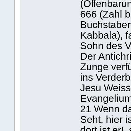
(Offenbarun
666 (Zahl b
Buchstaben
Kabbala), f
Sohn des V
Der Antichri
Zunge verf
ins Verderb
Jesu Weiss
Evangelium
21 Wenn da
Seht, hier i
dort ist er!,