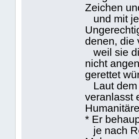
Zeichen u
und mit jeg
Ungerechtig
denen, die 
weil sie 
nicht ange
gerettet wü
Laut dem 
veranlasst 
Humanitäre
* Er behaup
je nach Re