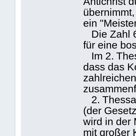
Antichrist d
übernimmt, 
ein "Meiste
Die Zahl 6
für eine bo
Im 2. Thess
dass das K
zahlreiche
zusammenfa
2. Thessal
(der Gesetz
wird in der
mit großer 