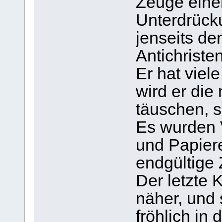
Zeuge einer
Unterdrück
jenseits de
Antichristen
Er hat viel
wird er di
täuschen, s
Es wurden 
und Papiere
endgültige 
Der letzte 
näher, und
fröhlich in 