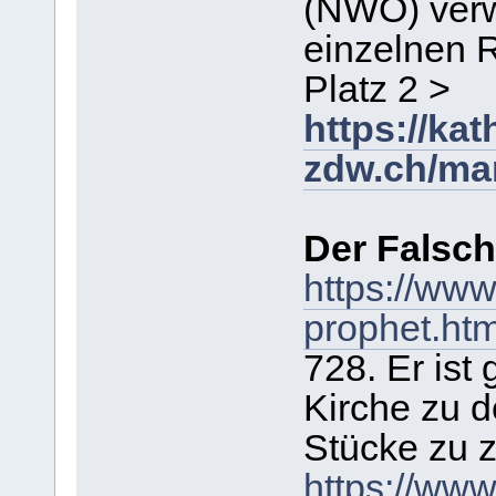
(NWO) verwe
einzelnen R
Platz 2 >
https://kat
zdw.ch/mar
Der Falsch
https://www
prophet.htm
728. Er ist
Kirche zu d
Stücke zu z
https://ww