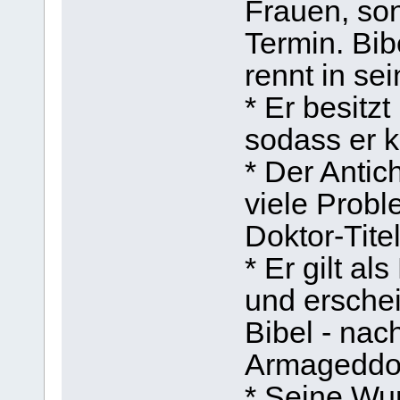
Frauen, son
Termin. Bib
rennt in se
* Er besitz
sodass er k
* Der Antich
viele Probl
Doktor-Titel
* Er gilt al
und erschei
Bibel - nac
Armageddo
* Seine Wu