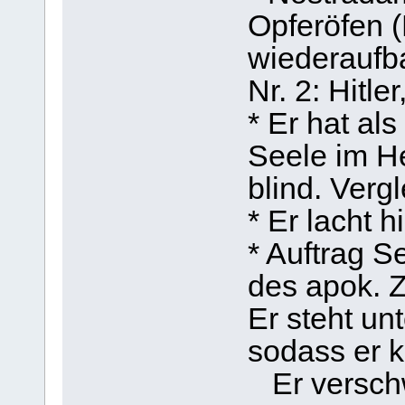
Opferöfen 
wiederaufba
Nr. 2: Hitle
* Er hat al
Seele im He
blind. Verg
* Er lacht 
* Auftrag S
des apok. Z
Er steht un
sodass er k
Er verschw