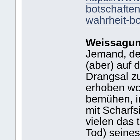
botschaften
wahrheit-bo
Weissagun
Jemand, der
(aber) auf
Drangsal z
erhoben wor
bemühen, in 
mit Scharfs
vielen das t
Tod) seines