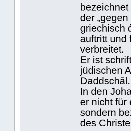
bezeichnet
der „gegen 
griechisch 
auftritt un
verbreitet.
Er ist schri
jüdischen 
Daddschāl.
In den Joha
er nicht fü
sondern be
des Christ