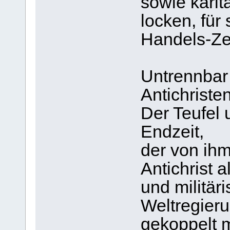
sowie karit
locken, für
Handels-Ze
Untrennbar
Antichristen
Der Teufel 
Endzeit,
der von ihm
Antichrist a
und militär
Weltregieru
gekoppelt 