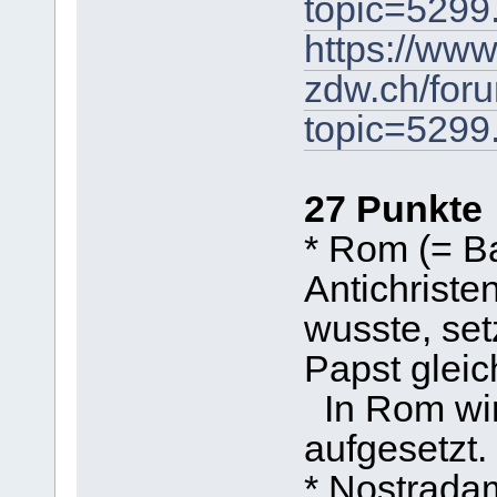
topic=5299
https://www
zdw.ch/for
topic=529
27 Punkte
* Rom (= B
Antichriste
wusste, set
Papst gleic
In Rom wir
aufgesetzt.
* Nostradam