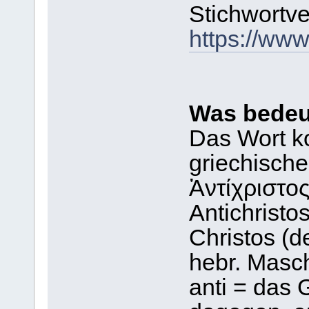
Stichwortve
https://www
Was bedeut
Das Wort k
griechisch
Ἀντίχριστος
Antichristo
Christos (d
hebr. Masc
anti = das 