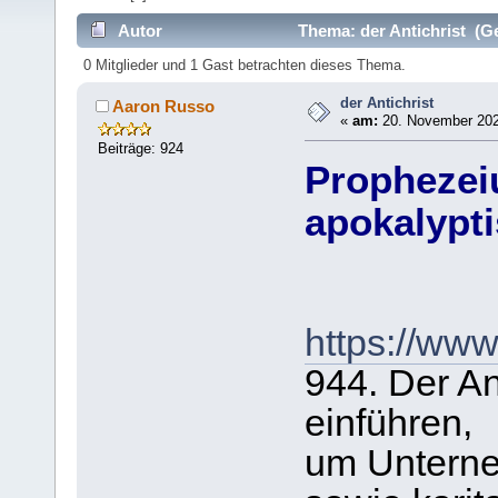
Autor
Thema: der Antichrist (G
0 Mitglieder und 1 Gast betrachten dieses Thema.
der Antichrist
Aaron Russo
«
am:
20. November 202
Beiträge: 924
Prophezei
apokalypti
https://www
944. Der An
einführen,
um Unterne