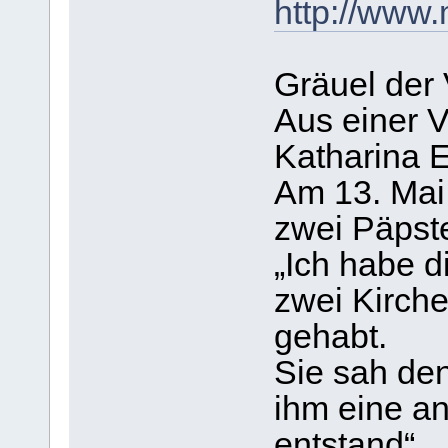
http://www
Gräuel der
Aus einer V
Katharina 
Am 13. Mai 
zwei Päpst
„Ich habe d
zwei Kirch
gehabt.
Sie sah den
ihm eine a
entstand“.