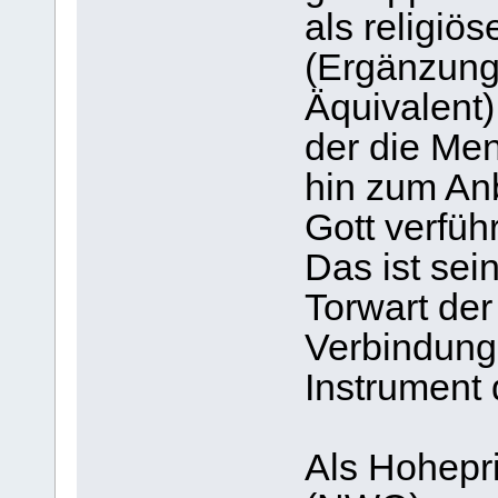
als religiö
(Ergänzung
Äquivalent)
der die Me
hin zum Anb
Gott verfüh
Das ist sein
Torwart der
Verbindungs
Instrument d
Als Hohepri