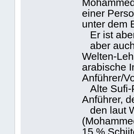
Mohammed,
einer Perso
unter dem 
Er ist aber
aber auch 
Welten-Lehr
arabische 
Anführer/Vor
Alte Sufi-
Anführer, d
den laut W
(Mohammed
15 % Schiit