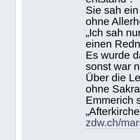
Sie sah ei
ohne Allerhe
„Ich sah nu
einen Redn
Es wurde d
sonst war n
Über die Le
ohne Sakra
Emmerich sp
„Afterkirch
zdw.ch/mar