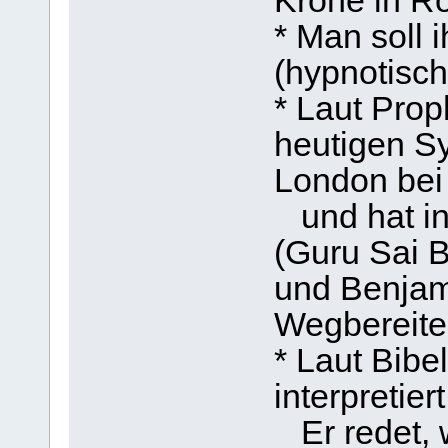
Krone in R
* Man soll i
(hypnotisc
* Laut Prop
heutigen Sy
London bei 
und hat in
(Guru Sai B
und Benjam
Wegbereite
* Laut Bibel
interpretiert
Er redet, w