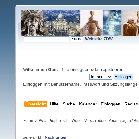
Webseite ZDW
Willkommen
Gast
. Bitte
einloggen
oder
registrieren
.
Einloggen mit Benutzername, Passwort und Sitzungslänge
Übersicht
Hilfe
Suche
Kalender
Einloggen
Registr
Forum ZDW
»
Prophetische Worte / Verschiedene Voraussagen / Bo
Seiten: [
1
]
Nach unten