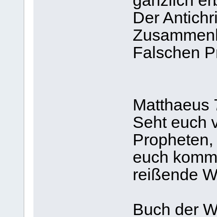
gänzlich er
Der Antichri
Zusammenh
Falschen P
Matthaeus 
Seht euch v
Propheten, 
euch komme
reißende W
Buch der Wa