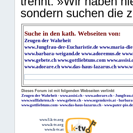
trennt. »Wir haben hi
sondern suchen die z
Suche in den kath. Webseiten von:
Zeugen der Wahrheit
www.Jungfrau-der-Eucharistie.de
www.maria-die
www.barbara-weigand.de
www.adoremus.de
www.
www.gebete.ch
www.gottliebtuns.com
www.assisi.
www.adorare.ch
www.das-haus-lazarus.ch
www.wa
Dieses Forum ist mit folgenden Webseiten verlinkt
Zeugen der Wahrheit
-
www.assisi.ch
-
www.adorare.ch
-
Jungfrau.d
www.wallfahrten.ch
-
www.gebete.ch
-
www.segenskreis.at
-
barbara
www.gottliebtuns.com
-
www.das-haus-lazarus.ch
-
www.pater-pio.de
www3.k-tv.org
www.k-tv.org
www.k-tv.at