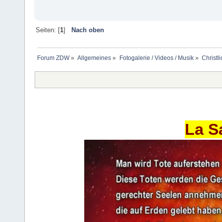
Seiten: [
1
]
Nach oben
Forum ZDW
»
Allgemeines
»
Fotogalerie / Videos / Musik
»
Christl
La S