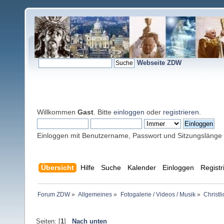
Webseite ZDW
Willkommen
Gast
. Bitte
einloggen
oder
registrieren
.
Einloggen mit Benutzername, Passwort und Sitzungslänge
Übersicht
Hilfe
Suche
Kalender
Einloggen
Registr
Forum ZDW
»
Allgemeines
»
Fotogalerie / Videos / Musik
»
Christl
Seiten: [
1
]
Nach unten