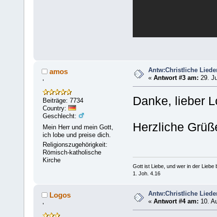
Antw:Christliche Liede
amos
«
Antwort #3 am:
29. Ju
'
Danke, lieber L
Beiträge: 7734
Country:
Geschlecht:
Herzliche Grü
Mein Herr und mein Gott,
ich lobe und preise dich.
Religionszugehörigkeit:
Römisch-katholische
Kirche
Gott ist Liebe, und wer in der Liebe bl
1. Joh. 4.16
Antw:Christliche Liede
Logos
«
Antwort #4 am:
10. Au
'