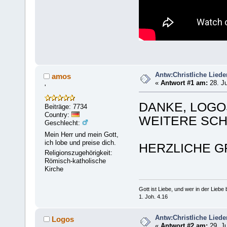
Antw:Christliche Liede
amos
«
Antwort #1 am:
28. Ju
'
DANKE, LOGO
Beiträge: 7734
Country:
WEITERE SCH
Geschlecht:
Mein Herr und mein Gott,
ich lobe und preise dich.
HERZLICHE G
Religionszugehörigkeit:
Römisch-katholische
Kirche
Gott ist Liebe, und wer in der Liebe bl
1. Joh. 4.16
Antw:Christliche Liede
Logos
«
Antwort #2 am:
29. Ju