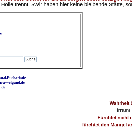
ölle trennt. »Wir haben hier keine bleibende Stätte, so
e
u.d.Eucharistie
ara-weigand.de
o.de
Wahrheit 
Irrtum
Fürchtet nicht 
fürchtet den Mangel 