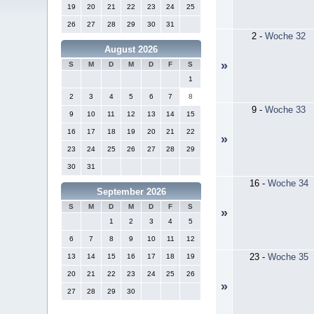
19
20
21
22
23
24
25
26
27
28
29
30
31
2
-
Woche 32
August 2026
»
S
M
D
M
D
F
S
1
2
3
4
5
6
7
8
9
-
Woche 33
9
10
11
12
13
14
15
16
17
18
19
20
21
22
»
23
24
25
26
27
28
29
30
31
16
-
Woche 34
September 2026
S
M
D
M
D
F
S
»
1
2
3
4
5
6
7
8
9
10
11
12
23
-
Woche 35
13
14
15
16
17
18
19
20
21
22
23
24
25
26
»
27
28
29
30