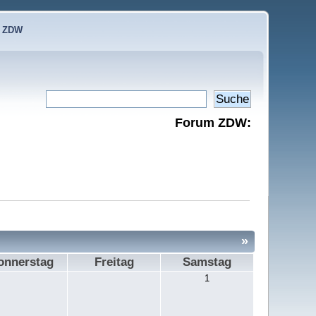
e ZDW
Forum ZDW:
»
onnerstag
Freitag
Samstag
1