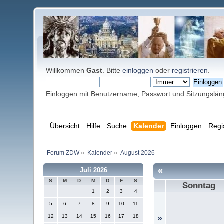
Willkommen
Gast
. Bitte
einloggen
oder
registrieren
.
Einloggen mit Benutzername, Passwort und Sitzungslä
Übersicht
Hilfe
Suche
Kalender
Einloggen
Regi
Forum ZDW
»
Kalender
»
August 2026
«
Juli 2026
S
M
D
M
D
F
S
Sonntag
1
2
3
4
5
6
7
8
9
10
11
12
13
14
15
16
17
18
»