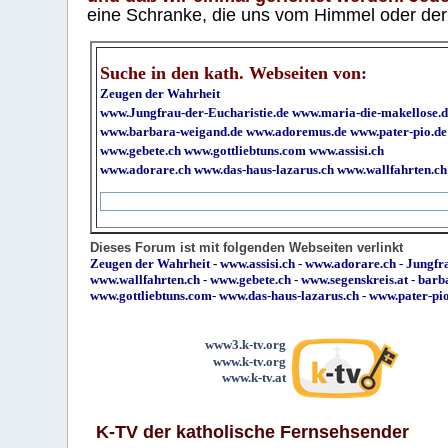
eine Schranke, die uns vom Himmel oder der H
Suche in den kath. Webseiten von:
Zeugen der Wahrheit
www.Jungfrau-der-Eucharistie.de
www.maria-die-makellose.d
www.barbara-weigand.de
www.adoremus.de
www.pater-pio.de
www.gebete.ch
www.gottliebtuns.com
www.assisi.ch
www.adorare.ch
www.das-haus-lazarus.ch
www.wallfahrten.ch
Dieses Forum ist mit folgenden Webseiten verlinkt
Zeugen der Wahrheit
-
www.assisi.ch
-
www.adorare.ch
-
Jungfra
www.wallfahrten.ch
-
www.gebete.ch
-
www.segenskreis.at
-
barb
www.gottliebtuns.com
-
www.das-haus-lazarus.ch
-
www.pater-pi
www3.k-tv.org
www.k-tv.org
www.k-tv.at
K-TV der katholische Fernsehsender