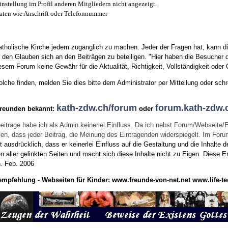
instellung im Profil anderen Mitgliedern nicht angezeigt.
aten wie Anschrift oder Telefonnummer
tholische Kirche jedem zugänglich zu machen. Jeder der Fragen hat, kann di
den Glauben sich an den Beiträgen zu beteiligen. "Hier haben die Besucher d
sem Forum keine Gewähr für die Aktualität, Richtigkeit, Vollständigkeit oder Q
he finden, melden Sie dies bitte dem Administrator per Mitteilung oder schr
kath-zdw.ch/forum
forum.kath-zdw.
Freunden bekannt:
oder
eiträge habe ich als Admin keinerlei Einfluss. Da ich nebst Forum/Webseite/
wissen, dass jeder Beitrag, die Meinung des Eintragenden widerspiegelt. Im Fo
usdrücklich, dass er keinerlei Einfluss auf die Gestaltung und die Inhalte d
en aller gelinkten Seiten und macht sich diese Inhalte nicht zu Eigen.
Diese Er
n.
Feb. 2006
empfehlung - Webseiten für Kinder:
www.freunde-von-net.net
www.life-te