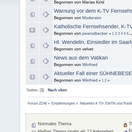
Begonnen von Marias Kind
Warnung vor dem K-TV Fernseh
Begonnen von
Moderator
Katholische Fernsehsender, K-
Begonnen von
peanutbecker
«
1
2
3
4
5
6
.
Hl. Wendelin, Einsiedler im Saar
Begonnen von velvet
News aus dem Vatikan
Begonnen von
Winfried
Aktueller Fall einer SÜHNEBE
Begonnen von
Winfried
«
1
2
»
Seiten: [
1
]
Nach oben
Forum ZDW
»
Empfehlungen
»
Aktuelles K-TV- EWTN und Radio 
Normales Thema
T
Fi
Heißes Thema (mehr als 12 Antworten)