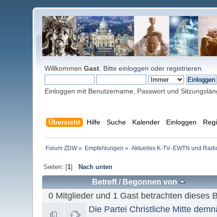
Willkommen
Gast
. Bitte
einloggen
oder
registrieren
.
Einloggen mit Benutzername, Passwort und Sitzungslä
Übersicht
Hilfe
Suche
Kalender
Einloggen
Regi
Forum ZDW
»
Empfehlungen
»
Aktuelles K-TV- EWTN und Radio 
Seiten: [
1
]
Nach unten
Betreff
/
Begonnen von
0 Mitglieder und 1 Gast betrachten dieses 
Die Partei Christliche Mitte dem