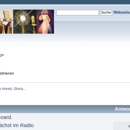
Webseit
nge
strieren
Horeb, Gloria....
Antwo
Board.
nächst im Radio
0