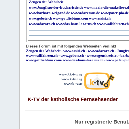
Zeugen der Wahrheit
www.Jungfrau-der-Eucharistie.de
www.maria-die-makellose.d
www.barbara-weigand.de
www.adoremus.de
www.pater-pio.de
www.gebete.ch
www.gottliebtuns.com
www.assisi.ch
www.adorare.ch
www.das-haus-lazarus.ch
www.wallfahrten.ch
Dieses Forum ist mit folgenden Webseiten verlinkt
Zeugen der Wahrheit
-
www.assisi.ch
-
www.adorare.ch
-
Jungfra
www.wallfahrten.ch
-
www.gebete.ch
-
www.segenskreis.at
-
barb
www.gottliebtuns.com
-
www.das-haus-lazarus.ch
-
www.pater-pi
www3.k-tv.org
www.k-tv.org
www.k-tv.at
K-TV der katholische Fernsehsender
Nur registrierte Ben