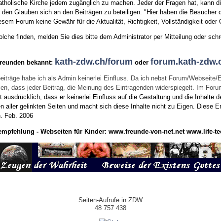
tholische Kirche jedem zugänglich zu machen. Jeder der Fragen hat, kann di
den Glauben sich an den Beiträgen zu beteiligen. "Hier haben die Besucher d
sem Forum keine Gewähr für die Aktualität, Richtigkeit, Vollständigkeit oder Q
he finden, melden Sie dies bitte dem Administrator per Mitteilung oder schr
kath-zdw.ch/forum
forum.kath-zdw.
Freunden bekannt:
oder
eiträge habe ich als Admin keinerlei Einfluss. Da ich nebst Forum/Webseite/
wissen, dass jeder Beitrag, die Meinung des Eintragenden widerspiegelt. Im Fo
usdrücklich, dass er keinerlei Einfluss auf die Gestaltung und die Inhalte d
en aller gelinkten Seiten und macht sich diese Inhalte nicht zu Eigen.
Diese Er
n.
Feb. 2006
empfehlung - Webseiten für Kinder:
www.freunde-von-net.net
www.life-te
Seiten-Aufrufe in ZDW
48 757 438