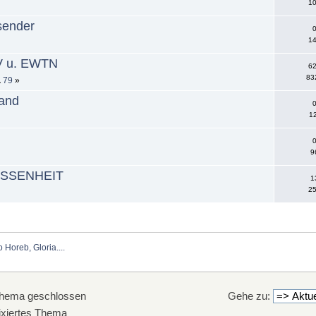
10
sender
0
14
TV u. EWTN
62
83
..
79
»
land
0
12
0
9
SESSENHEIT
1
25
Horeb, Gloria....
hema geschlossen
Gehe zu:
xiertes Thema