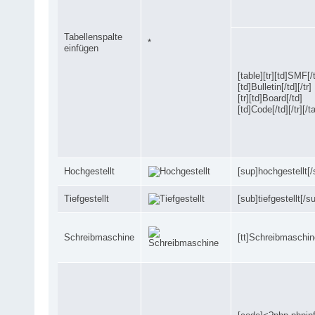
Tabellenspalte
*
einfügen
[table][tr][td]SMF[/
[td]Bulletin[/td][/tr]
[tr][td]Board[/td]
[td]Code[/td][/tr][/t
Hochgestellt
[sup]hochgestellt[/
Tiefgestellt
[sub]tiefgestellt[/s
Schreibmaschine
[tt]Schreibmaschine