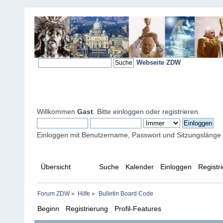
Webseite ZDW
Willkommen
Gast
. Bitte
einloggen
oder
registrieren
.
Einloggen mit Benutzername, Passwort und Sitzungslänge
Übersicht
Hilfe
Suche
Kalender
Einloggen
Registr
Forum ZDW
»
Hilfe
»
Bulletin Board Code
Beginn
Registrierung
Profil-Features
Beiträge erstell