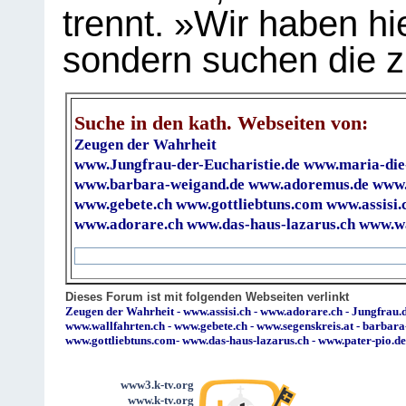
trennt. »Wir haben hi
sondern suchen die z
Suche in den kath. Webseiten von:
Zeugen der Wahrheit
www.Jungfrau-der-Eucharistie.de
www.maria-die
www.barbara-weigand.de
www.adoremus.de
www.
www.gebete.ch
www.gottliebtuns.com
www.assisi.
www.adorare.ch
www.das-haus-lazarus.ch
www.wa
Dieses Forum ist mit folgenden Webseiten verlinkt
Zeugen der Wahrheit
-
www.assisi.ch
-
www.adorare.ch
-
Jungfrau.d
www.wallfahrten.ch
-
www.gebete.ch
-
www.segenskreis.at
-
barbara
www.gottliebtuns.com
-
www.das-haus-lazarus.ch
-
www.pater-pio.de
www3.k-tv.org
www.k-tv.org