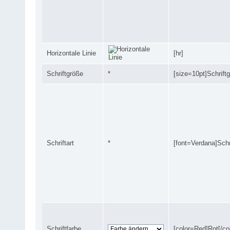
Horizontale Linie
[hr]
Schriftgröße
*
[size=10pt]Schriftg
Schriftart
*
[font=Verdana]Schri
Schriftfarbe
[color=Red]Rot[/col