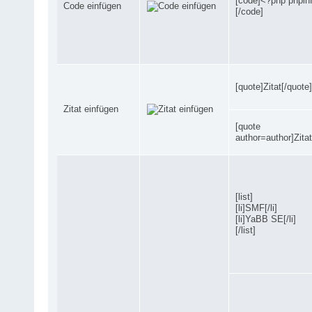
[code]<?php phpinf
Code einfügen
[/code]
[quote]Zitat[/quote]
Zitat einfügen
[quote
author=author]Zitat
[list]
[li]SMF[/li]
[li]YaBB SE[/li]
[/list]