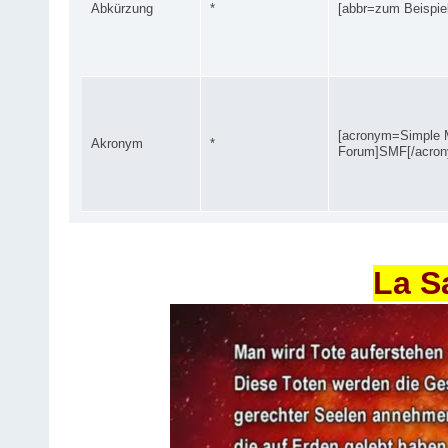
Abkürzung
*
[abbr=zum Beispiel
[acronym=Simple 
Akronym
*
Forum]SMF[/acro
La S