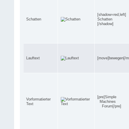
[shadow=red,left]
Schatten
Schatten
[/shadow]
Lauftext
[move]bewegen[/m
[pre]Simple
Vorformatierter
Machines
Text
Forum[/pre]