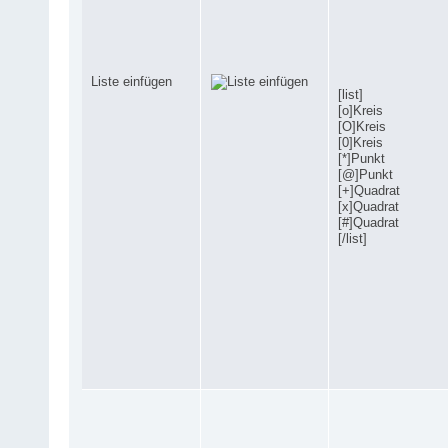
Liste einfügen
[list]
[o]Kreis
[O]Kreis
[0]Kreis
[*]Punkt
[@]Punkt
[+]Quadrat
[x]Quadrat
[#]Quadrat
[/list]