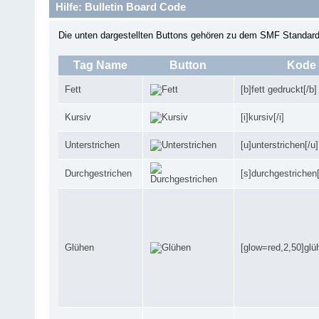
Hilfe: Bulletin Board Code
Die unten dargestellten Buttons gehören zu dem SMF Standar
Tag Name
Button
Kode
Fett
[b]fett gedruckt[/b]
Kursiv
[i]kursiv[/i]
Unterstrichen
[u]unterstrichen[/u]
Durchgestrichen
[s]durchgestrichen[
Glühen
[glow=red,2,50]glü