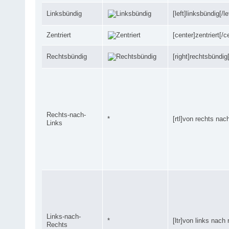
Linksbündig
[left]linksbündig[/le
Zentriert
[center]zentriert[/c
Rechtsbündig
[right]rechtsbündig[
Rechts-nach-
*
[rtl]von rechts nach 
Links
Links-nach-
*
[ltr]von links nach r
Rechts