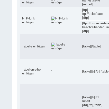
name@seite
einfügen
[/email]
[ftp]
ftp://seite/datei
[/ftp]
FTP-Link
einfügen
[ftp=ftp://seite/date
beschreibender Lin
[/ftp]
Tabelle einfügen
[table][/table]
Tabellenreihe
*
[table][tr][/tr][/table
einfügen
[table][tr][td]
Inhalt
[/td][/tr][/table]