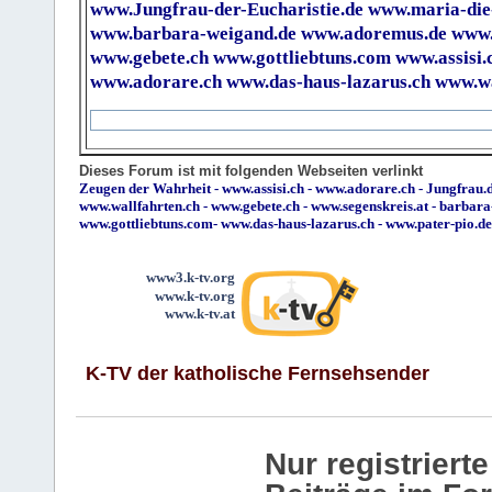
www.Jungfrau-der-Eucharistie.de
www.maria-die
www.barbara-weigand.de
www.adoremus.de
www.
www.gebete.ch
www.gottliebtuns.com
www.assisi.
www.adorare.ch
www.das-haus-lazarus.ch
www.wa
Dieses Forum ist mit folgenden Webseiten verlinkt
Zeugen der Wahrheit
-
www.assisi.ch
-
www.adorare.ch
-
Jungfrau.d
www.wallfahrten.ch
-
www.gebete.ch
-
www.segenskreis.at
-
barbara
www.gottliebtuns.com
-
www.das-haus-lazarus.ch
-
www.pater-pio.de
www3.k-tv.org
www.k-tv.org
www.k-tv.at
K-TV der katholische Fernsehsender
Nur registrier