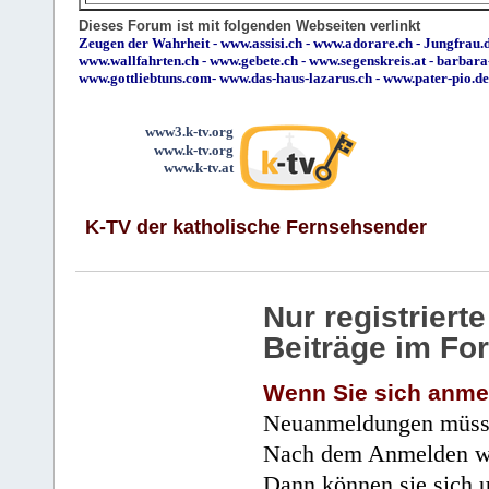
Dieses Forum ist mit folgenden Webseiten verlinkt
Zeugen der Wahrheit
-
www.assisi.ch
-
www.adorare.ch
-
Jungfrau.d
www.wallfahrten.ch
-
www.gebete.ch
-
www.segenskreis.at
-
barbara
www.gottliebtuns.com
-
www.das-haus-lazarus.ch
-
www.pater-pio.de
www3.k-tv.org
www.k-tv.org
www.k-tv.at
K-TV der katholische Fernsehsender
Nur registrier
Beiträge im Fo
Wenn Sie sich anme
Neuanmeldungen müsse
Nach dem Anmelden wir
Dann können sie sich 