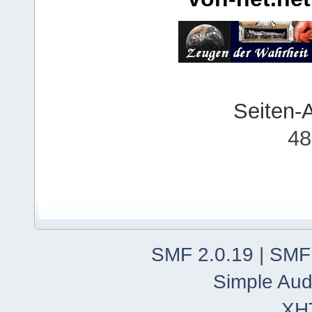
Seiten-
48
SMF 2.0.19
|
SMF
Simple Aud
XH