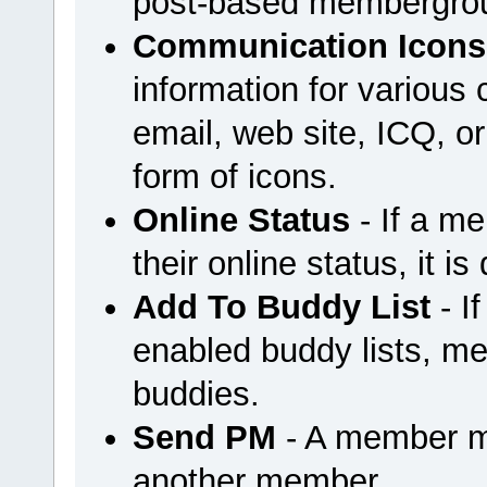
post-based membergrou
Communication Icons
information for variou
email, web site, ICQ, or 
form of icons.
Online Status
- If a m
their online status, it is
Add To Buddy List
- I
enabled buddy lists, m
buddies.
Send PM
- A member m
another member.