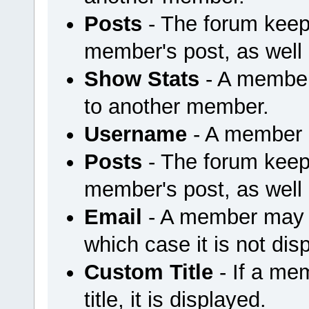
Posts
- The forum keep
member's post, as well
Show Stats
- A member
to another member.
Username
- A member u
Posts
- The forum keep
member's post, as well
Email
- A member may ch
which case it is not dis
Custom Title
- If a me
title, it is displayed.