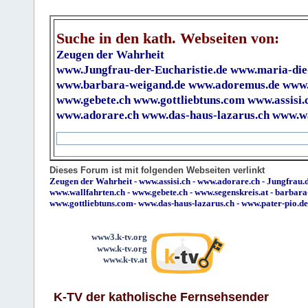
Suche in den kath. Webseiten von:
Zeugen der Wahrheit
www.Jungfrau-der-Eucharistie.de
www.maria-die
www.barbara-weigand.de
www.adoremus.de
www.
www.gebete.ch
www.gottliebtuns.com
www.assisi.
www.adorare.ch
www.das-haus-lazarus.ch
www.wa
Dieses Forum ist mit folgenden Webseiten verlinkt
Zeugen der Wahrheit
-
www.assisi.ch
-
www.adorare.ch
-
Jungfrau.d
www.wallfahrten.ch
-
www.gebete.ch
-
www.segenskreis.at
-
barbara
www.gottliebtuns.com
-
www.das-haus-lazarus.ch
-
www.pater-pio.de
www3.k-tv.org
www.k-tv.org
www.k-tv.at
K-TV der katholische Fernsehsender