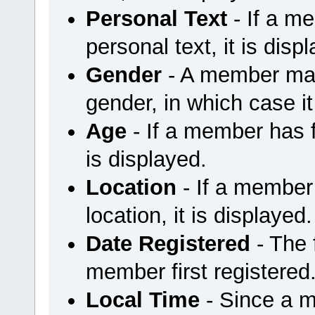
Personal Text
- If a m
personal text, it is disp
Gender
- A member may 
gender, in which case it
Age
- If a member has fi
is displayed.
Location
- If a member 
location, it is displayed.
Date Registered
- The
member first registered
Local Time
- Since a m