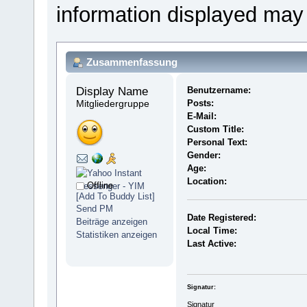
information displayed may
Zusammenfassung
Display Name 
Benutzername:
Mitgliedergruppe
Posts:
E-Mail:
Custom Title:
Personal Text:
Gender:
Age:
Location:
Offline
[Add To Buddy List]
Send PM
Date Registered:
Beiträge anzeigen
Local Time:
Statistiken anzeigen
Last Active:
Signatur:
Signatur