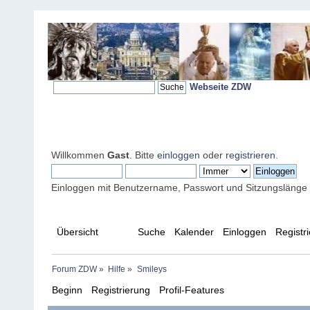
Webseite ZDW
Willkommen
Gast
. Bitte
einloggen
oder
registrieren
.
Einloggen mit Benutzername, Passwort und Sitzungslänge
Übersicht
Hilfe
Suche
Kalender
Einloggen
Registr
Forum ZDW
»
Hilfe
»
Smileys
Beginn
Registrierung
Profil-Features
Beiträge erstell