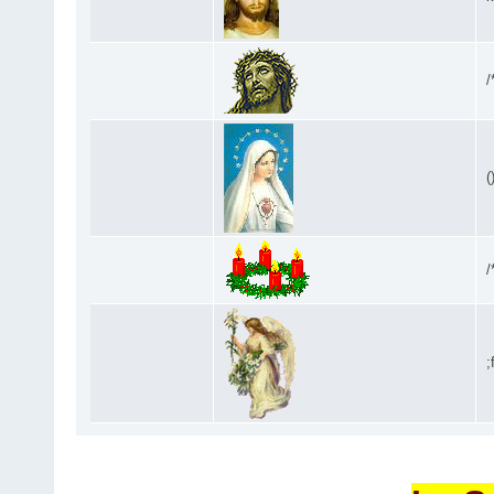
/
(
/
;