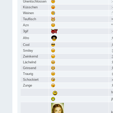
Unentschlossen
:
Küsschen
:
Weinen
:'
Teuflisch
>
Azn
^
3gif
:
Afro
;
Cool
;
Smiley
:
Zwinkernd
;
Lächelnd
:
Grinsend
;
Traurig
:
Schockiert
:
Zunge
:
h
j
k