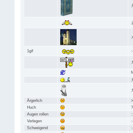
;
;
;
1gif
:
;
f
;
;
Ärgerlich
>
Huch
?
Augen rollen
:
Verlegen
:
Schweigend
: