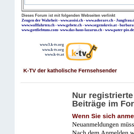
Dieses Forum ist mit folgenden Webseiten verlinkt
Zeugen der Wahrheit
-
www.assisi.ch
-
www.adorare.ch
-
Jungfrau.d
www.wallfahrten.ch
-
www.gebete.ch
-
www.segenskreis.at
-
barbara
www.gottliebtuns.com
-
www.das-haus-lazarus.ch
-
www.pater-pio.de
www3.k-tv.org
www.k-tv.org
www.k-tv.at
K-TV der katholische Fernsehsender
Nur registrier
Beiträge im Fo
Wenn Sie sich anme
Neuanmeldungen müsse
Nach dem Anmelden wir