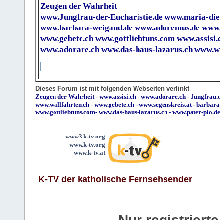
Zeugen der Wahrheit
www.Jungfrau-der-Eucharistie.de
www.maria-die
www.barbara-weigand.de
www.adoremus.de
www.
www.gebete.ch
www.gottliebtuns.com
www.assisi.
www.adorare.ch
www.das-haus-lazarus.ch
www.wa
Dieses Forum ist mit folgenden Webseiten verlinkt
Zeugen der Wahrheit
-
www.assisi.ch
-
www.adorare.ch
-
Jungfrau.d
www.wallfahrten.ch
-
www.gebete.ch
-
www.segenskreis.at
-
barbara
www.gottliebtuns.com
-
www.das-haus-lazarus.ch
-
www.pater-pio.de
www3.k-tv.org
www.k-tv.org
www.k-tv.at
K-TV der katholische Fernsehsender
Nur registrier