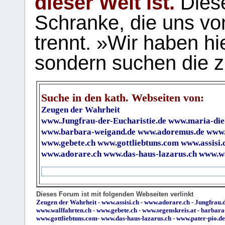
dieser Welt ist.
Diese
Schranke, die uns vo
trennt. »Wir haben hi
sondern suchen die z
Suche in den kath. Webseiten von:
Zeugen der Wahrheit
www.Jungfrau-der-Eucharistie.de
www.maria-die
www.barbara-weigand.de
www.adoremus.de
www.
www.gebete.ch
www.gottliebtuns.com
www.assisi.
www.adorare.ch
www.das-haus-lazarus.ch
www.wa
Dieses Forum ist mit folgenden Webseiten verlinkt
Zeugen der Wahrheit
-
www.assisi.ch
-
www.adorare.ch
-
Jungfrau.d
www.wallfahrten.ch
-
www.gebete.ch
-
www.segenskreis.at
-
barbara
www.gottliebtuns.com
-
www.das-haus-lazarus.ch
-
www.pater-pio.de