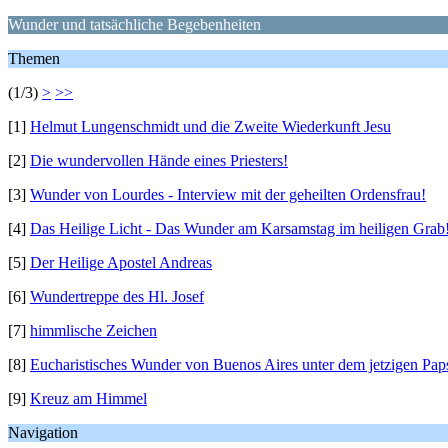
Wunder und tatsächliche Begebenheiten
Themen
(1/3)
>
>>
[1]
Helmut Lungenschmidt und die Zweite Wiederkunft Jesu
[2]
Die wundervollen Hände eines Priesters!
[3]
Wunder von Lourdes - Interview mit der geheilten Ordensfrau!
[4]
Das Heilige Licht - Das Wunder am Karsamstag im heiligen Grab
[5]
Der Heilige Apostel Andreas
[6]
Wundertreppe des Hl. Josef
[7]
himmlische Zeichen
[8]
Eucharistisches Wunder von Buenos Aires unter dem jetzigen Pap
[9]
Kreuz am Himmel
Navigation