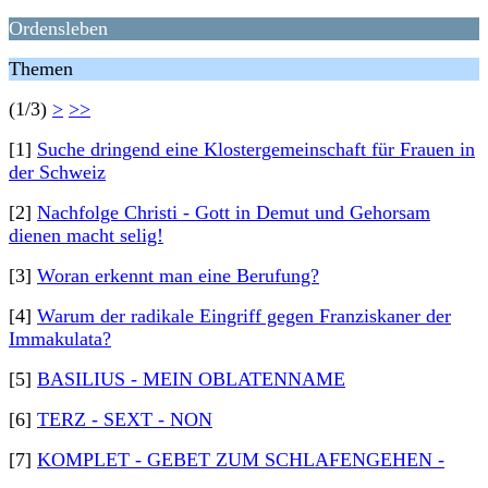
Ordensleben
Themen
(1/3)
>
>>
[1]
Suche dringend eine Klostergemeinschaft für Frauen in
der Schweiz
[2]
Nachfolge Christi - Gott in Demut und Gehorsam
dienen macht selig!
[3]
Woran erkennt man eine Berufung?
[4]
Warum der radikale Eingriff gegen Franziskaner der
Immakulata?
[5]
BASILIUS - MEIN OBLATENNAME
[6]
TERZ - SEXT - NON
[7]
KOMPLET - GEBET ZUM SCHLAFENGEHEN -