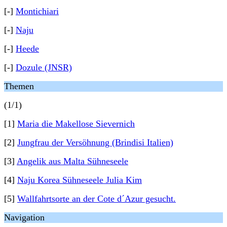
[-]
Montichiari
[-]
Naju
[-]
Heede
[-]
Dozule (JNSR)
Themen
(1/1)
[1]
Maria die Makellose Sievernich
[2]
Jungfrau der Versöhnung (Brindisi Italien)
[3]
Angelik aus Malta Sühneseele
[4]
Naju Korea Sühneseele Julia Kim
[5]
Wallfahrtsorte an der Cote d´Azur gesucht.
Navigation