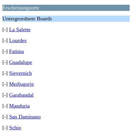
Erscheinungsorte
Untergeordnete Boards
[-]
La Salette
[-]
Lourdes
[-]
Fatima
[-]
Guadalupe
[-]
Sievernich
[-]
Medjugorje
[-]
Garabandal
[-]
Manduria
[-]
San Daminano
[-]
Schio