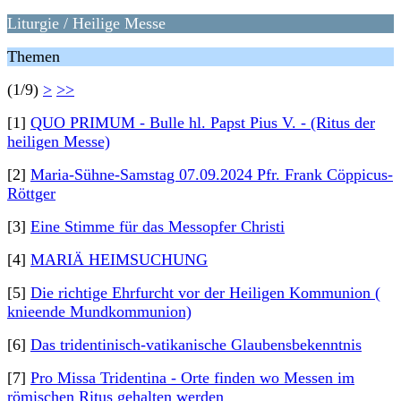
Liturgie / Heilige Messe
Themen
(1/9)
>
>>
[1]
QUO PRIMUM - Bulle hl. Papst Pius V. - (Ritus der
heiligen Messe)
[2]
Maria-Sühne-Samstag 07.09.2024 Pfr. Frank Cöppicus-
Röttger
[3]
Eine Stimme für das Messopfer Christi
[4]
MARIÄ HEIMSUCHUNG
[5]
Die richtige Ehrfurcht vor der Heiligen Kommunion (
knieende Mundkommunion)
[6]
Das tridentinisch-vatikanische Glaubensbekenntnis
[7]
Pro Missa Tridentina - Orte finden wo Messen im
römischen Ritus gehalten werden