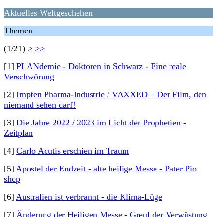
Aktuelles Weltgeschehen
Themen
(1/21)
>
>>
[1]
PLANdemie - Doktoren in Schwarz - Eine reale
Verschwörung
[2]
Impfen Pharma-Industrie / VAXXED – Der Film, den
niemand sehen darf!
[3]
Die Jahre 2022 / 2023 im Licht der Prophetien -
Zeitplan
[4]
Carlo Acutis erschien im Traum
[5]
Apostel der Endzeit - alte heilige Messe - Pater Pio
shop
[6]
Australien ist verbrannt - die Klima-Lüge
[7]
Änderung der Heiligen Messe - Greul der Verwüstung