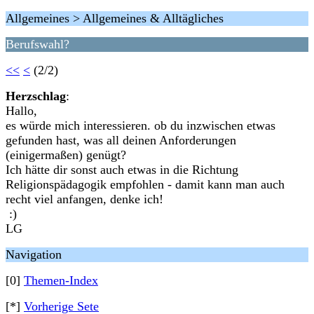
Allgemeines > Allgemeines & Alltägliches
Berufswahl?
<<
<
(2/2)
Herzschlag
:
Hallo,
es würde mich interessieren. ob du inzwischen etwas
gefunden hast, was all deinen Anforderungen
(einigermaßen) genügt?
Ich hätte dir sonst auch etwas in die Richtung
Religionspädagogik empfohlen - damit kann man auch
recht viel anfangen, denke ich!
:)
LG
Navigation
[0]
Themen-Index
[*]
Vorherige Sete