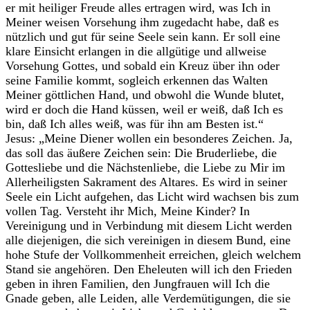
er mit heiliger Freude alles ertragen wird, was Ich in
Meiner weisen Vorsehung ihm zugedacht habe, daß es
nützlich und gut für seine Seele sein kann. Er soll eine
klare Einsicht erlangen in die allgütige und allweise
Vorsehung Gottes, und sobald ein Kreuz über ihn oder
seine Familie kommt, sogleich erkennen das Walten
Meiner göttlichen Hand, und obwohl die Wunde blutet,
wird er doch die Hand küssen, weil er weiß, daß Ich es
bin, daß Ich alles weiß, was für ihn am Besten ist.“
Jesus: „Meine Diener wollen ein besonderes Zeichen. Ja,
das soll das äußere Zeichen sein: Die Bruderliebe, die
Gottesliebe und die Nächstenliebe, die Liebe zu Mir im
Allerheiligsten Sakrament des Altares. Es wird in seiner
Seele ein Licht aufgehen, das Licht wird wachsen bis zum
vollen Tag. Versteht ihr Mich, Meine Kinder? In
Vereinigung und in Verbindung mit diesem Licht werden
alle diejenigen, die sich vereinigen in diesem Bund, eine
hohe Stufe der Vollkommenheit erreichen, gleich welchem
Stand sie angehören. Den Eheleuten will ich den Frieden
geben in ihren Familien, den Jungfrauen will Ich die
Gnade geben, alle Leiden, alle Verdemütigungen, die sie