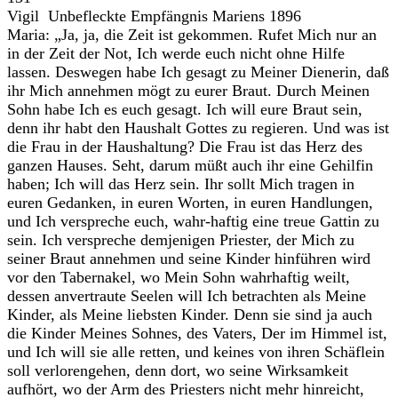
Vigil Unbefleckte Empfängnis Mariens 1896
Maria: „Ja, ja, die Zeit ist gekommen. Rufet Mich nur an
in der Zeit der Not, Ich werde euch nicht ohne Hilfe
lassen. Deswegen habe Ich gesagt zu Meiner Dienerin, daß
ihr Mich annehmen mögt zu eurer Braut. Durch Meinen
Sohn habe Ich es euch gesagt. Ich will eure Braut sein,
denn ihr habt den Haushalt Gottes zu regieren. Und was ist
die Frau in der Haushaltung? Die Frau ist das Herz des
ganzen Hauses. Seht, darum müßt auch ihr eine Gehilfin
haben; Ich will das Herz sein. Ihr sollt Mich tragen in
euren Gedanken, in euren Worten, in euren Handlungen,
und Ich verspreche euch, wahr-haftig eine treue Gattin zu
sein. Ich verspreche demjenigen Priester, der Mich zu
seiner Braut annehmen und seine Kinder hinführen wird
vor den Tabernakel, wo Mein Sohn wahrhaftig weilt,
dessen anvertraute Seelen will Ich betrachten als Meine
Kinder, als Meine liebsten Kinder. Denn sie sind ja auch
die Kinder Meines Sohnes, des Vaters, Der im Himmel ist,
und Ich will sie alle retten, und keines von ihren Schäflein
soll verlorengehen, denn dort, wo seine Wirksamkeit
aufhört, wo der Arm des Priesters nicht mehr hinreicht,