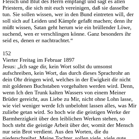
Fleisch und Blut des Herrn empfangt und sagt es allen
Priestern, die sich mit euch vereinigen, daß sie dasselbe
tun. Sie sollen wissen, wer in den Bund eintreten will, der
soll sich auf Leiden und Kämpfe gefaßt machen; denn ihr
müßt wissen, Satan geht herum wie ein brüllender Löwe,
suchend, wen er verschlingen könne. Ganz besonders ihr
seid es, denen er nachtrachtet.“
152
Vierter Freitag im Februar 1897
Jesus: „Ich sage dir, kein Wort sollst du umsonst
aufschreiben, kein Wort, das durch dieses Sprachrohr an
dein Ohr dringen wird, welches in der Ewigkeit dir nicht
mit goldenen Buchstaben vorgehalten werden wird. Denn,
wenn Ich den Trunk kalten Wassers von einem Meiner
Brüder gereicht, aus Liebe zu Mir, nicht ohne Lohn lasse,
wie viel weniger werde Ich unbelohnt lassen alles, was Mir
zuliebe getan wird. So hoch wie die geistigen Werke der
Barmherzigkeit über den leiblichen Werken stehen, so
hoch steht die geistige Arbeit über der, womit der Mensch
nur sein Brot verdient. Aus den Worten, die du
niederschreibst, Meine Tochter, sollen viele, viele gute