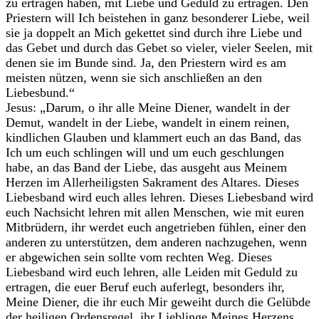
zu ertragen haben, mit Liebe und Geduld zu ertragen. Den
Priestern will Ich beistehen in ganz besonderer Liebe, weil
sie ja doppelt an Mich gekettet sind durch ihre Liebe und
das Gebet und durch das Gebet so vieler, vieler Seelen, mit
denen sie im Bunde sind. Ja, den Priestern wird es am
meisten nützen, wenn sie sich anschließen an den
Liebesbund.“
Jesus: „Darum, o ihr alle Meine Diener, wandelt in der
Demut, wandelt in der Liebe, wandelt in einem reinen,
kindlichen Glauben und klammert euch an das Band, das
Ich um euch schlingen will und um euch geschlungen
habe, an das Band der Liebe, das ausgeht aus Meinem
Herzen im Allerheiligsten Sakrament des Altares. Dieses
Liebesband wird euch alles lehren. Dieses Liebesband wird
euch Nachsicht lehren mit allen Menschen, wie mit euren
Mitbrüdern, ihr werdet euch angetrieben fühlen, einer den
anderen zu unterstützen, dem anderen nachzugehen, wenn
er abgewichen sein sollte vom rechten Weg. Dieses
Liebesband wird euch lehren, alle Leiden mit Geduld zu
ertragen, die euer Beruf euch auferlegt, besonders ihr,
Meine Diener, die ihr euch Mir geweiht durch die Gelübde
der heiligen Ordensregel, ihr Lieblinge Meines Herzens,