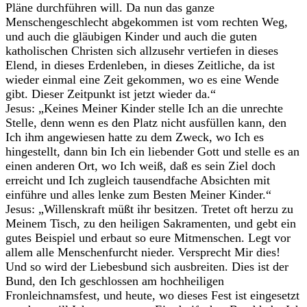
Pläne durchführen will. Da nun das ganze
Menschengeschlecht abgekommen ist vom rechten Weg,
und auch die gläubigen Kinder und auch die guten
katholischen Christen sich allzusehr vertiefen in dieses
Elend, in dieses Erdenleben, in dieses Zeitliche, da ist
wieder einmal eine Zeit gekommen, wo es eine Wende
gibt. Dieser Zeitpunkt ist jetzt wieder da.“
Jesus: „Keines Meiner Kinder stelle Ich an die unrechte
Stelle, denn wenn es den Platz nicht ausfüllen kann, den
Ich ihm angewiesen hatte zu dem Zweck, wo Ich es
hingestellt, dann bin Ich ein liebender Gott und stelle es an
einen anderen Ort, wo Ich weiß, daß es sein Ziel doch
erreicht und Ich zugleich tausendfache Absichten mit
einführe und alles lenke zum Besten Meiner Kinder.“
Jesus: „Willenskraft müßt ihr besitzen. Tretet oft herzu zu
Meinem Tisch, zu den heiligen Sakramenten, und gebt ein
gutes Beispiel und erbaut so eure Mitmenschen. Legt vor
allem alle Menschenfurcht nieder. Versprecht Mir dies!
Und so wird der Liebesbund sich ausbreiten. Dies ist der
Bund, den Ich geschlossen am hochheiligen
Fronleichnamsfest, und heute, wo dieses Fest ist eingesetzt