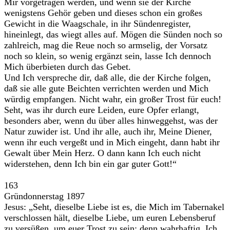
Mir vorgetragen werden, und wenn sie der Kirche
wenigstens Gehör geben und dieses schon ein großes
Gewicht in die Waagschale, in ihr Sündenregister,
hineinlegt, das wiegt alles auf. Mögen die Sünden noch so
zahlreich, mag die Reue noch so armselig, der Vorsatz
noch so klein, so wenig ergänzt sein, lasse Ich dennoch
Mich überbieten durch das Gebet.
Und Ich verspreche dir, daß alle, die der Kirche folgen,
daß sie alle gute Beichten verrichten werden und Mich
würdig empfangen. Nicht wahr, ein großer Trost für euch!
Seht, was ihr durch eure Leiden, eure Opfer erlangt,
besonders aber, wenn du über alles hinweggehst, was der
Natur zuwider ist. Und ihr alle, auch ihr, Meine Diener,
wenn ihr euch vergeßt und in Mich eingeht, dann habt ihr
Gewalt über Mein Herz. O dann kann Ich euch nicht
widerstehen, denn Ich bin ein gar guter Gott!“
163
Gründonnerstag 1897
Jesus: „Seht, dieselbe Liebe ist es, die Mich im Tabernakel
verschlossen hält, dieselbe Liebe, um euren Lebensberuf
zu versüßen, um euer Trost zu sein; denn wahrhaftig, Ich