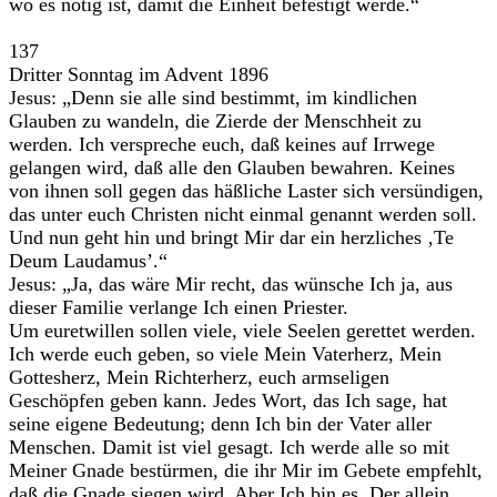
wo es nötig ist, damit die Einheit befestigt werde.“
137
Dritter Sonntag im Advent 1896
Jesus: „Denn sie alle sind bestimmt, im kindlichen
Glauben zu wandeln, die Zierde der Menschheit zu
werden. Ich verspreche euch, daß keines auf Irrwege
gelangen wird, daß alle den Glauben bewahren. Keines
von ihnen soll gegen das häßliche Laster sich versündigen,
das unter euch Christen nicht einmal genannt werden soll.
Und nun geht hin und bringt Mir dar ein herzliches ‚Te
Deum Laudamus’.“
Jesus: „Ja, das wäre Mir recht, das wünsche Ich ja, aus
dieser Familie verlange Ich einen Priester.
Um euretwillen sollen viele, viele Seelen gerettet werden.
Ich werde euch geben, so viele Mein Vaterherz, Mein
Gottesherz, Mein Richterherz, euch armseligen
Geschöpfen geben kann. Jedes Wort, das Ich sage, hat
seine eigene Bedeutung; denn Ich bin der Vater aller
Menschen. Damit ist viel gesagt. Ich werde alle so mit
Meiner Gnade bestürmen, die ihr Mir im Gebete empfehlt,
daß die Gnade siegen wird. Aber Ich bin es, Der allein