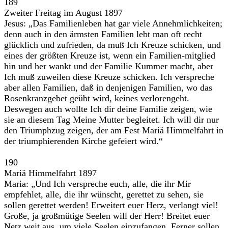
189
Zweiter Freitag im August 1897
Jesus: „Das Familienleben hat gar viele Annehmlichkeiten;
denn auch in den ärmsten Familien lebt man oft recht
glücklich und zufrieden, da muß Ich Kreuze schicken, und
eines der größten Kreuze ist, wenn ein Familien-mitglied
hin und her wankt und der Familie Kummer macht, aber
Ich muß zuweilen diese Kreuze schicken. Ich verspreche
aber allen Familien, daß in denjenigen Familien, wo das
Rosenkranzgebet geübt wird, keines verlorengeht.
Deswegen auch wollte Ich dir deine Familie zeigen, wie
sie an diesem Tag Meine Mutter begleitet. Ich will dir nur
den Triumphzug zeigen, der am Fest Mariä Himmelfahrt in
der triumphierenden Kirche gefeiert wird.“
190
Mariä Himmelfahrt 1897
Maria: „Und Ich verspreche euch, alle, die ihr Mir
empfehlet, alle, die ihr wünscht, gerettet zu sehen, sie
sollen gerettet werden! Erweitert euer Herz, verlangt viel!
Große, ja großmütige Seelen will der Herr! Breitet euer
Netz weit aus, um viele Seelen einzufangen. Ferner sollen