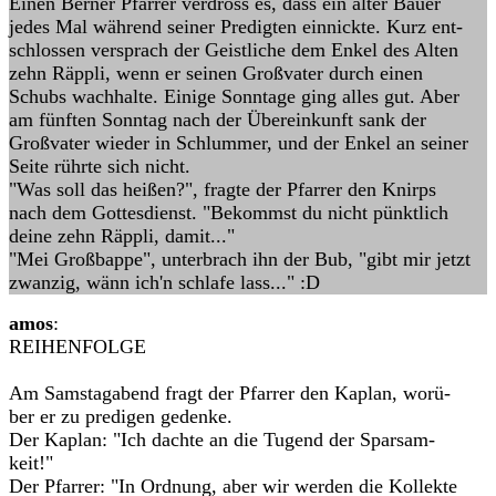
Einen Berner Pfarrer verdross es, dass ein alter Bauer
jedes Mal während seiner Predigten einnickte. Kurz ent-
schlossen versprach der Geistliche dem Enkel des Alten
zehn Räppli, wenn er seinen Großvater durch einen
Schubs wachhalte. Einige Sonntage ging alles gut. Aber
am fünften Sonntag nach der Übereinkunft sank der
Großvater wieder in Schlummer, und der Enkel an seiner
Seite rührte sich nicht.
"Was soll das heißen?", fragte der Pfarrer den Knirps
nach dem Gottesdienst. "Bekommst du nicht pünktlich
deine zehn Räppli, damit..."
"Mei Großbappe", unterbrach ihn der Bub, "gibt mir jetzt
zwanzig, wänn ich'n schlafe lass..." :D
amos
:
REIHENFOLGE
Am Samstagabend fragt der Pfarrer den Kaplan, worü-
ber er zu predigen gedenke.
Der Kaplan: "Ich dachte an die Tugend der Sparsam-
keit!"
Der Pfarrer: "In Ordnung, aber wir werden die Kollekte