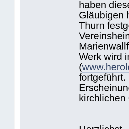
haben diese
Gläubigen 
Thurn fest
Vereinshei
Marienwallf
Werk wird 
(
www.herold
fortgeführt.
Erscheinun
kirchlichen