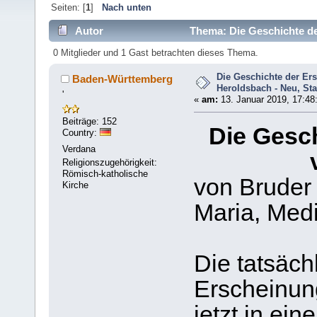
Seiten: [
1
]
Nach unten
Autor
Thema: Die Geschichte de
(Gelesen 6912 mal)
0 Mitglieder und 1 Gast betrachten dieses Thema.
Die Geschichte der Er
Baden-Württemberg
Heroldsbach - Neu, St
'
«
am:
13. Januar 2019, 17:48
Beiträge: 152
Die Gesc
Country:
Verdana
Religionszugehörigkeit:
Römisch-katholische
von Bruder
Kirche
Maria, Medi
Die tatsäch
Erscheinun
jetzt in ei