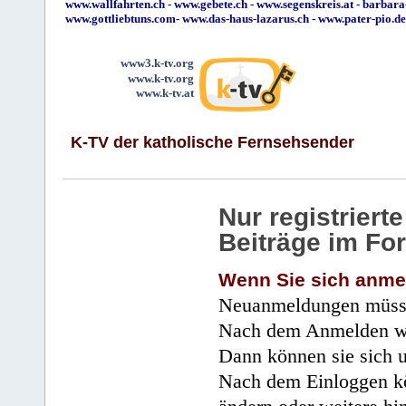
www.wallfahrten.ch
-
www.gebete.ch
-
www.segenskreis.at
-
barbara
www.gottliebtuns.com
-
www.das-haus-lazarus.ch
-
www.pater-pio.de
www3.k-tv.org
www.k-tv.org
www.k-tv.at
K-TV der katholische Fernsehsender
Nur registrier
Beiträge im Fo
Wenn Sie sich anme
Neuanmeldungen müsse
Nach dem Anmelden wir
Dann können sie sich 
Nach dem Einloggen kö