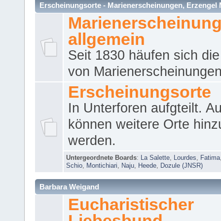
Erscheinungsorte - Marienerscheinungen, Erzengel Micha
Marienerscheinun
allgemein
Seit 1830 häufen sich die
von Marienerscheinungen 
Erscheinungsorte
In Unterforen aufgteilt. 
können weitere Orte hinz
werden.
Untergeordnete Boards
:
La Salette
,
Lourdes
,
Fatima
Schio
,
Montichiari
,
Naju
,
Heede
,
Dozule (JNSR)
Barbara Weigand
Eucharistischer
Liebesbund