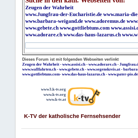
Suche in den kath. Webseiten von:
Zeugen der Wahrheit
www.Jungfrau-der-Eucharistie.de
www.maria-die
www.barbara-weigand.de
www.adoremus.de
www.
www.gebete.ch
www.gottliebtuns.com
www.assisi.
www.adorare.ch
www.das-haus-lazarus.ch
www.wa
Dieses Forum ist mit folgenden Webseiten verlinkt
Zeugen der Wahrheit
-
www.assisi.ch
-
www.adorare.ch
-
Jungfrau.d
www.wallfahrten.ch
-
www.gebete.ch
-
www.segenskreis.at
-
barbara
www.gottliebtuns.com
-
www.das-haus-lazarus.ch
-
www.pater-pio.de
www3.k-tv.org
www.k-tv.org
www.k-tv.at
K-TV der katholische Fernsehsender