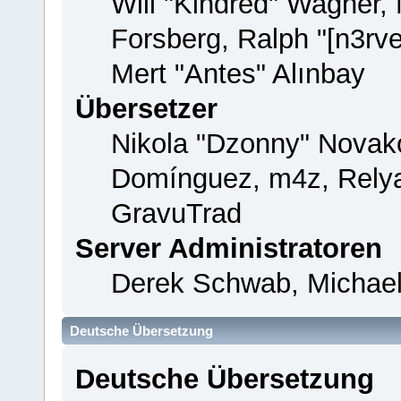
Will "Kindred" Wagner,
Forsberg, Ralph "[n3rv
Mert "Antes" Alınbay
Übersetzer
Nikola "Dzonny" Novako
Domínguez, m4z, Relya
GravuTrad
Server Administratoren
Derek Schwab, Michael
Deutsche Übersetzung
Deutsche Übersetzung