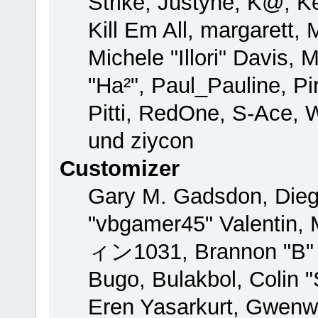
Strike, Justyne, K@, Ke
Kill Em All, margarett,
Michele "Illori" Davis, 
"Ha²", Paul_Pauline, P
Pitti, RedOne, S-Ace,
und ziycon
Customizer
Gary M. Gadsdon, Dieg
"vbgamer45" Valentin, 
ィン1031, Brannon "B" H
Bugo, Bulakbol, Colin 
Eren Yasarkurt, Gwenw