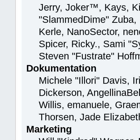
Jerry, Joker™, Kays, Ki
"SlammedDime" Zuba, 
Kerle, NanoSector, nend
Spicer, Ricky., Sami "
Steven "Fustrate" Hoff
Dokumentation
Michele "Illori" Davis, 
Dickerson, AngellinaBel
Willis, emanuele, Gra
Thorsen, Jade Elizabet
Marketing