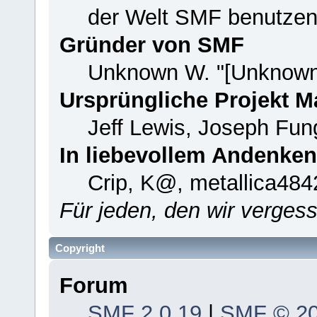
der Welt SMF benutzen
Gründer von SMF
Unknown W. "[Unknown
Ursprüngliche Projekt 
Jeff Lewis, Joseph Fu
In liebevollem Andenken
Crip, K@, metallica484
Für jeden, den wir verge
Copyright
Forum
SMF 2.0.19
|
SMF © 2