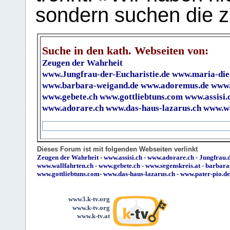
sondern suchen die z
Suche in den kath. Webseiten von:
Zeugen der Wahrheit
www.Jungfrau-der-Eucharistie.de
www.maria-die
www.barbara-weigand.de
www.adoremus.de
www.
www.gebete.ch
www.gottliebtuns.com
www.assisi.
www.adorare.ch
www.das-haus-lazarus.ch
www.wa
Dieses Forum ist mit folgenden Webseiten verlinkt
Zeugen der Wahrheit
-
www.assisi.ch
-
www.adorare.ch
-
Jungfrau.d
www.wallfahrten.ch
-
www.gebete.ch
-
www.segenskreis.at
-
barbara
www.gottliebtuns.com
-
www.das-haus-lazarus.ch
-
www.pater-pio.de
www3.k-tv.org
www.k-tv.org
www.k-tv.at