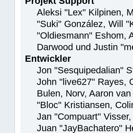
Projekt Support
Aleksi "Lex" Kilpinen, M
"Suki" González, Will 
"Oldiesmann" Eshom, 
Darwood und Justin "me
Entwickler
Jon "Sesquipedalian" St
John "live627" Rayes,
Bulen, Norv, Aaron van
"Bloc" Kristiansen, Co
Jan "Compuart" Visser
Juan "JayBachatero" H