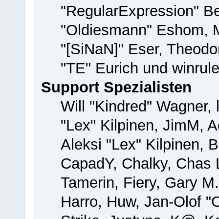
"RegularExpression" B
"Oldiesmann" Eshom, M
"[SiNaN]" Eser, Theodor
"TE" Eurich und winrul
Support Spezialisten
Will "Kindred" Wagner, 
"Lex" Kilpinen, JimM, A
Aleksi "Lex" Kilpinen, 
CapadY, Chalky, Chas 
Tamerin, Fiery, Gary M
Harro, Huw, Jan-Olof "