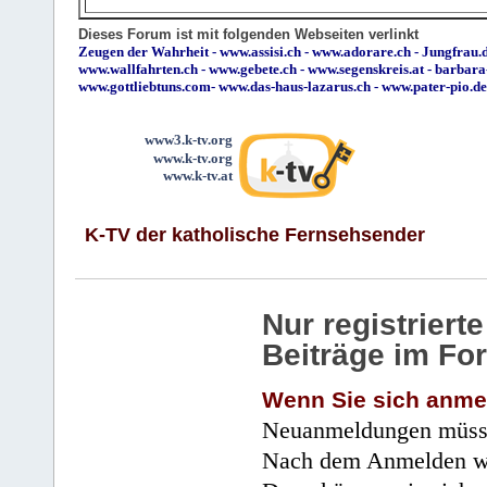
Dieses Forum ist mit folgenden Webseiten verlinkt
Zeugen der Wahrheit
-
www.assisi.ch
-
www.adorare.ch
-
Jungfrau.d
www.wallfahrten.ch
-
www.gebete.ch
-
www.segenskreis.at
-
barbara
www.gottliebtuns.com
-
www.das-haus-lazarus.ch
-
www.pater-pio.de
www3.k-tv.org
www.k-tv.org
www.k-tv.at
K-TV der katholische Fernsehsender
Nur registrier
Beiträge im Fo
Wenn Sie sich anme
Neuanmeldungen müsse
Nach dem Anmelden wir