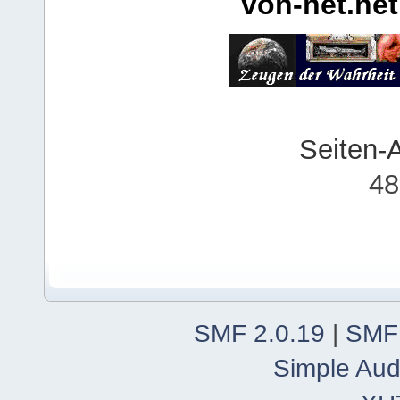
von-net.net
Seiten-
48
SMF 2.0.19
|
SMF
Simple Aud