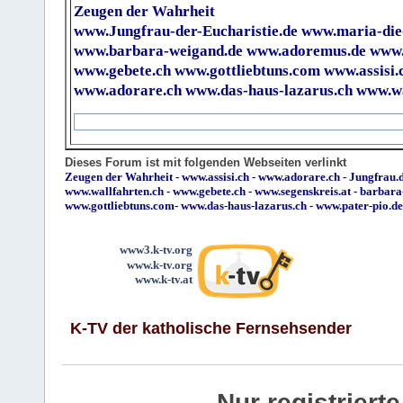
Zeugen der Wahrheit
www.Jungfrau-der-Eucharistie.de
www.maria-die
www.barbara-weigand.de
www.adoremus.de
www.
www.gebete.ch
www.gottliebtuns.com
www.assisi.
www.adorare.ch
www.das-haus-lazarus.ch
www.wa
Dieses Forum ist mit folgenden Webseiten verlinkt
Zeugen der Wahrheit
-
www.assisi.ch
-
www.adorare.ch
-
Jungfrau.d
www.wallfahrten.ch
-
www.gebete.ch
-
www.segenskreis.at
-
barbara
www.gottliebtuns.com
-
www.das-haus-lazarus.ch
-
www.pater-pio.de
www3.k-tv.org
www.k-tv.org
www.k-tv.at
K-TV der katholische Fernsehsender
Nur registrier