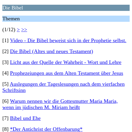
Die Bibel
Themen
(1/12)
>
>>
[1]
Video - Die Bibel beweist sich in der Prophetie selbst.
[2]
Die Bibel (Altes und neues Testament)
[3]
Licht aus der Quelle der Wahrheit - Wort und Lehre
[4]
Prophezeiungen aus dem Alten Testament über Jesus
[5]
Auslegungen der Tageslesungen nach dem vierfachen
Schriftsinn
[6]
Warum nennen wir die Gottesmutter Maria Maria,
wenn im jüdischen M. Miriam heißt
[7]
Bibel und Ehe
[8]
*Der Antichrist der Offenbarung*