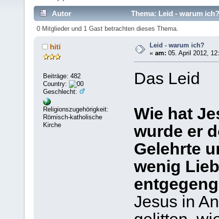
Autor
Thema: Leid - warum ich?
0 Mitglieder und 1 Gast betrachten dieses Thema.
Leid - warum ich?
hiti
«
am:
05. April 2012, 12
Das Leid
Beiträge: 482
Country:
Geschlecht:
Wie hat Je
Religionszugehörigkeit:
Römisch-katholische
Kirche
wurde er d
Gelehrte u
wenig Lie
entgegeng
Jesus in An