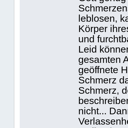
Schmerzens
leblosen, k
Körper ihre
und furchtb
Leid könne
gesamten A
geöffnete 
Schmerz da 
Schmerz, de
beschreibe
nicht... Da
Verlassenhe