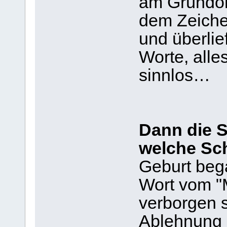
am Gründon
dem Zeiche
und überlief
Worte, all
sinnlos…
Dann die S
welche Sc
Geburt beg
Wort vom "
verborgen 
Ablehnung i