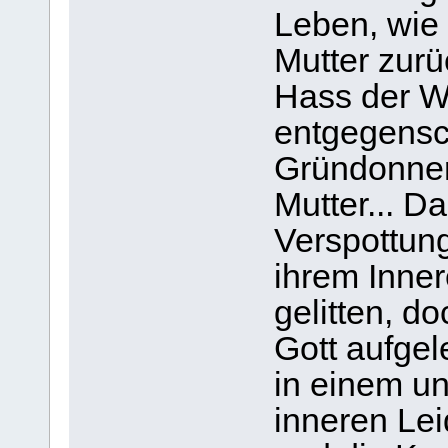
Leben, wie
Mutter zurü
Hass der W
entgegensc
Gründonners
Mutter... D
Verspottung,
ihrem Inner
gelitten, d
Gott aufgel
in einem un
inneren Le