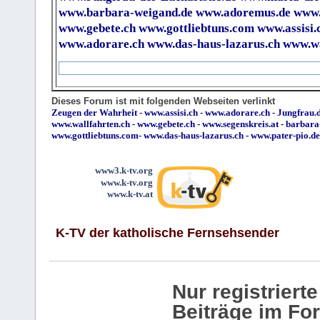
www.barbara-weigand.de
www.adoremus.de
www.
www.gebete.ch
www.gottliebtuns.com
www.assisi.
www.adorare.ch
www.das-haus-lazarus.ch
www.wa
Dieses Forum ist mit folgenden Webseiten verlinkt
Zeugen der Wahrheit
-
www.assisi.ch
-
www.adorare.ch
-
Jungfrau.d
www.wallfahrten.ch
-
www.gebete.ch
-
www.segenskreis.at
-
barbara
www.gottliebtuns.com
-
www.das-haus-lazarus.ch
-
www.pater-pio.de
www3.k-tv.org
www.k-tv.org
www.k-tv.at
K-TV der katholische Fernsehsender
Nur registrier
Beiträge im Fo