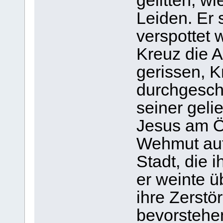
gelitten, w
Leiden. Er 
verspottet 
Kreuz die 
gerissen, 
durchgesch
seiner geli
Jesus am Ö
Wehmut auf
Stadt, die 
er weinte ü
ihre Zerstö
bevorstehe