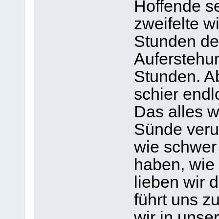
Hoffende se
zweifelte w
Stunden de
Auferstehun
Stunden. Ab
schier endl
Das alles w
Sünde veru
wie schwer 
haben, wie 
lieben wir d
führt uns z
wir in unse