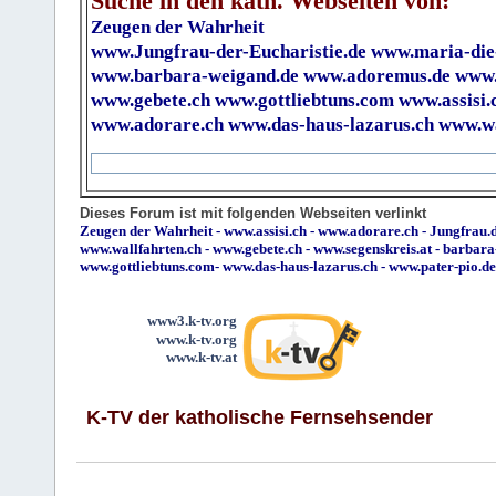
Suche in den kath. Webseiten von:
Zeugen der Wahrheit
www.Jungfrau-der-Eucharistie.de
www.maria-die
www.barbara-weigand.de
www.adoremus.de
www.
www.gebete.ch
www.gottliebtuns.com
www.assisi.
www.adorare.ch
www.das-haus-lazarus.ch
www.wa
Dieses Forum ist mit folgenden Webseiten verlinkt
Zeugen der Wahrheit
-
www.assisi.ch
-
www.adorare.ch
-
Jungfrau.d
www.wallfahrten.ch
-
www.gebete.ch
-
www.segenskreis.at
-
barbara
www.gottliebtuns.com
-
www.das-haus-lazarus.ch
-
www.pater-pio.de
www3.k-tv.org
www.k-tv.org
www.k-tv.at
K-TV der katholische Fernsehsender