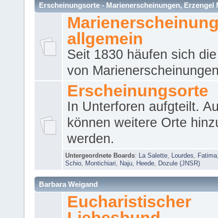
Erscheinungsorte - Marienerscheinungen, Erzengel Micha
Marienerscheinun
allgemein
Seit 1830 häufen sich die
von Marienerscheinungen 
Erscheinungsorte
In Unterforen aufgteilt. 
können weitere Orte hinz
werden.
Untergeordnete Boards
:
La Salette
,
Lourdes
,
Fatima
Schio
,
Montichiari
,
Naju
,
Heede
,
Dozule (JNSR)
Barbara Weigand
Eucharistischer
Liebesbund