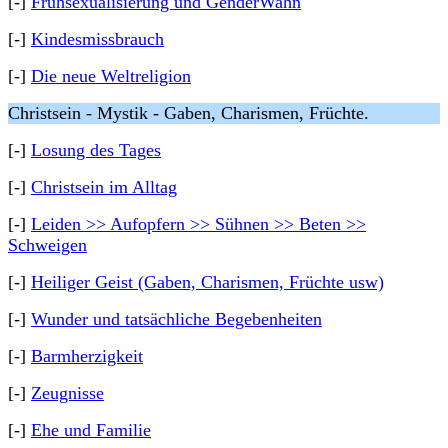
[-]
Frühsexualisierung und GenderWahn
[-]
Kindesmissbrauch
[-]
Die neue Weltreligion
Christsein - Mystik - Gaben, Charismen, Früchte.
[-]
Losung des Tages
[-]
Christsein im Alltag
[-]
Leiden >> Aufopfern >> Sühnen >> Beten >>
Schweigen
[-]
Heiliger Geist (Gaben, Charismen, Früchte usw)
[-]
Wunder und tatsächliche Begebenheiten
[-]
Barmherzigkeit
[-]
Zeugnisse
[-]
Ehe und Familie