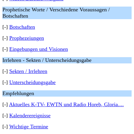
Prophetische Worte / Verschiedene Voraussagen /
Botschaften
[-]
Botschaften
[-]
Prophezeiungen
[-]
Eingebungen und Visionen
Irrlehren - Sekten / Unterscheidungsgabe
[-]
Sekten / Irrlehren
[-]
Unterscheidungsgabe
Empfehlungen
[-]
Aktuelles K-TV- EWTN und Radio Horeb, Gloria....
[-]
Kalenderereignisse
[-]
Wichtige Termine