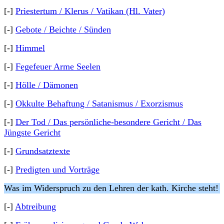
[-]
Priestertum / Klerus / Vatikan (Hl. Vater)
[-]
Gebote / Beichte / Sünden
[-]
Himmel
[-]
Fegefeuer Arme Seelen
[-]
Hölle / Dämonen
[-]
Okkulte Behaftung / Satanismus / Exorzismus
[-]
Der Tod / Das persönliche-besondere Gericht / Das
Jüngste Gericht
[-]
Grundsatztexte
[-]
Predigten und Vorträge
Was im Widerspruch zu den Lehren der kath. Kirche steht!
[-]
Abtreibung