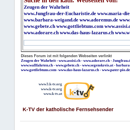
Suche in den kath. Webseiten von:
Zeugen der Wahrheit
www.Jungfrau-der-Eucharistie.de
www.maria-die
www.barbara-weigand.de
www.adoremus.de
www.
www.gebete.ch
www.gottliebtuns.com
www.assisi.
www.adorare.ch
www.das-haus-lazarus.ch
www.wa
Dieses Forum ist mit folgenden Webseiten verlinkt
Zeugen der Wahrheit
-
www.assisi.ch
-
www.adorare.ch
-
Jungfrau.d
www.wallfahrten.ch
-
www.gebete.ch
-
www.segenskreis.at
-
barbara
www.gottliebtuns.com
-
www.das-haus-lazarus.ch
-
www.pater-pio.de
www3.k-tv.org
www.k-tv.org
www.k-tv.at
K-TV der katholische Fernsehsender