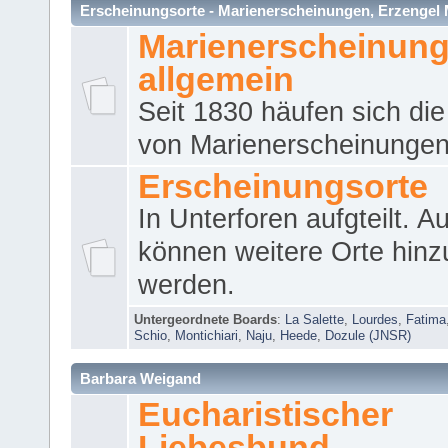
Erscheinungsorte - Marienerscheinungen, Erzengel Micha
Marienerscheinun
allgemein
Seit 1830 häufen sich die
von Marienerscheinungen 
Erscheinungsorte
In Unterforen aufgteilt. 
können weitere Orte hinz
werden.
Untergeordnete Boards
:
La Salette
,
Lourdes
,
Fatima
Schio
,
Montichiari
,
Naju
,
Heede
,
Dozule (JNSR)
Barbara Weigand
Eucharistischer
Liebesbund