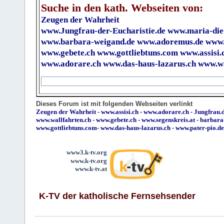
Suche in den kath. Webseiten von:
Zeugen der Wahrheit
www.Jungfrau-der-Eucharistie.de
www.maria-die
www.barbara-weigand.de
www.adoremus.de
www.
www.gebete.ch
www.gottliebtuns.com
www.assisi.
www.adorare.ch
www.das-haus-lazarus.ch
www.wa
Dieses Forum ist mit folgenden Webseiten verlinkt
Zeugen der Wahrheit
-
www.assisi.ch
-
www.adorare.ch
-
Jungfrau.d
www.wallfahrten.ch
-
www.gebete.ch
-
www.segenskreis.at
-
barbara
www.gottliebtuns.com
-
www.das-haus-lazarus.ch
-
www.pater-pio.de
www3.k-tv.org
www.k-tv.org
www.k-tv.at
K-TV der katholische Fernsehsender