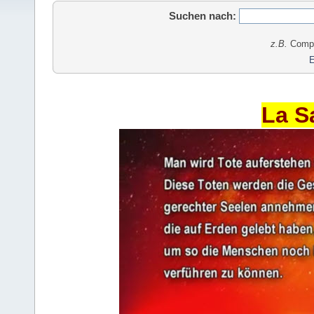
Suchen nach:
z.B.
Comput
E
La S