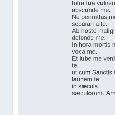
I
ntra t
u
a v
u
lner
absc
o
nde me.
Ne perm
i
ttas m
separ
a
ri a te.
Ab h
o
ste mal
i
g
def
e
nde me.
In h
o
ra m
o
rtis 
v
o
ca me.
Et i
u
be me ven
i
te,
ut cum S
a
nctis 
l
au
dem te
in s
æ
cula
sæcul
o
rum.
A
m