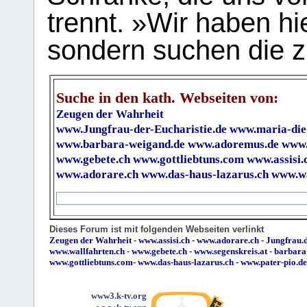
trennt. »Wir haben hi
sondern suchen die z
Suche in den kath. Webseiten von:
Zeugen der Wahrheit
www.Jungfrau-der-Eucharistie.de
www.maria-die
www.barbara-weigand.de
www.adoremus.de
www.
www.gebete.ch
www.gottliebtuns.com
www.assisi.
www.adorare.ch
www.das-haus-lazarus.ch
www.wa
Dieses Forum ist mit folgenden Webseiten verlinkt
Zeugen der Wahrheit
-
www.assisi.ch
-
www.adorare.ch
-
Jungfrau.d
www.wallfahrten.ch
-
www.gebete.ch
-
www.segenskreis.at
-
barbara
www.gottliebtuns.com
-
www.das-haus-lazarus.ch
-
www.pater-pio.de
www3.k-tv.org