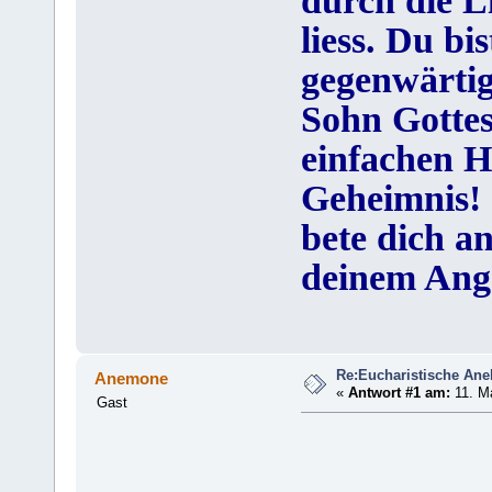
durch die Li
liess. Du bi
gegenwärtig
Sohn Gottes,
einfachen H
Geheimnis! 
bete dich a
deinem Ang
Re:Eucharistische An
Anemone
«
Antwort #1 am:
11. Ma
Gast