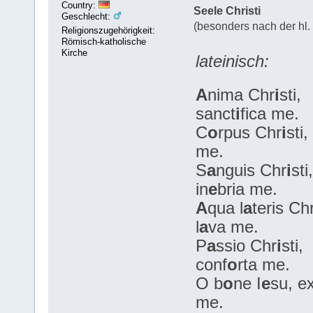
Country:
Seele Christi
Geschlecht:
(besonders nach der hl
Religionszugehörigkeit:
Römisch-katholische
Kirche
lateinisch:
A
nima Chr
i
sti,
sanct
i
fica me.
C
o
rpus Chr
i
sti,
me.
S
a
nguis Chr
i
sti,
in
e
bria me.
A
qua l
a
teris Ch
l
a
va me.
P
a
ssio Chr
i
sti,
conf
o
rta me.
O b
o
ne I
e
su, e
me.