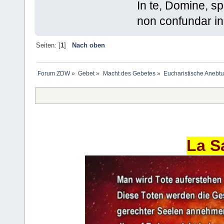
In te, Domine, sp
non confundar in
Seiten: [
1
]
Nach oben
Forum ZDW
»
Gebet
»
Macht des Gebetes
»
Eucharistische Anebt
La S