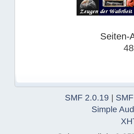
Seiten-
48
SMF 2.0.19
|
SMF
Simple Aud
XH