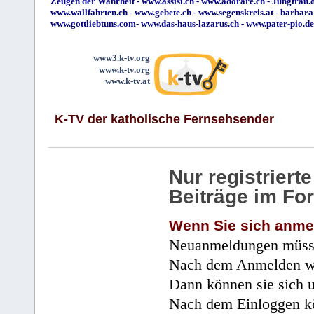
Zeugen der Wahrheit
-
www.assisi.ch
-
www.adorare.ch
-
Jungfrau.d
www.wallfahrten.ch
-
www.gebete.ch
-
www.segenskreis.at
-
barbara
www.gottliebtuns.com
-
www.das-haus-lazarus.ch
-
www.pater-pio.de
www3.k-tv.org
www.k-tv.org
www.k-tv.at
K-TV der katholische Fernsehsender
Nur registrier
Beiträge im Fo
Wenn Sie sich anme
Neuanmeldungen müsse
Nach dem Anmelden wir
Dann können sie sich 
Nach dem Einloggen kö