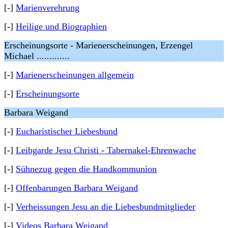
[-]
Marienverehrung
[-]
Heilige und Biographien
Erscheinungsorte - Marienerscheinungen, Erzengel
Michael .............
[-]
Marienerscheinungen allgemein
[-]
Erscheinungsorte
Barbara Weigand
[-]
Eucharistischer Liebesbund
[-]
Leibgarde Jesu Christi - Tabernakel-Ehrenwache
[-]
Sühnezug gegen die Handkommunion
[-]
Offenbarungen Barbara Weigand
[-]
Verheissungen Jesu an die Liebesbundmitglieder
[-]
Videos Barbara Weigand